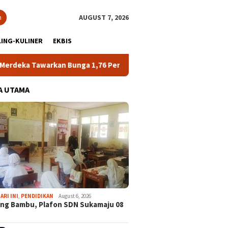
h
AUGUST 7, 2026
ING-KULINER
EKBIS
 Tawarkan Bunga 1,76 Persen
Atlet NPCI Kabupaten Bogo
A UTAMA
ARI INI
,
PENDIDIKAN
August 6, 2026
ng Bambu, Plafon SDN Sukamaju 08