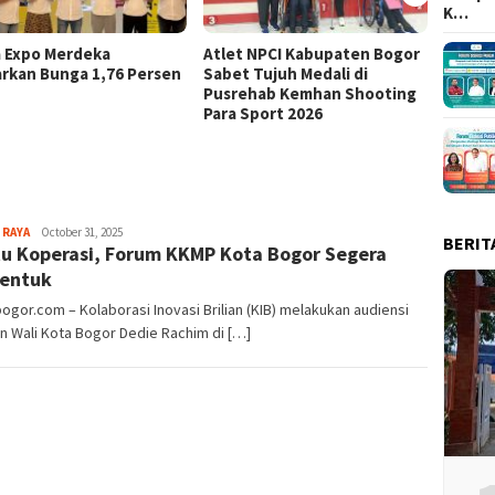
K…
a Expo Merdeka
Atlet NPCI Kabupaten Bogor
Ajang 
rkan Bunga 1,76 Persen
Sabet Tujuh Medali di
Ratusa
Pusrehab Kemhan Shooting
Malasa
Para Sport 2026
Sayyev
 RAYA
October 31, 2025
BERIT
u Koperasi, Forum KKMP Kota Bogor Segera
entuk
bogor.com – Kolaborasi Inovasi Brilian (KIB) melakukan audiensi
 Wali Kota Bogor Dedie Rachim di […]