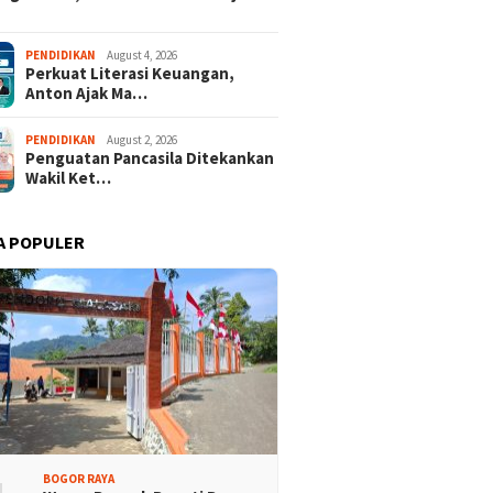
Promosi Wisata,
Kajari Denny Achmad Dukung
PENDIDIKAN
August 4, 2026
Perkuat Literasi Keuangan,
n Peserta Ikuti Tour
Pembangunan Wisma dan
Anton Ajak Ma…
ri Halimun Salak 2026
Sarana Latihan Atlet NPCI
PENDIDIKAN
August 2, 2026
Penguatan Pancasila Ditekankan
Wakil Ket…
A POPULER
BOGOR RAYA