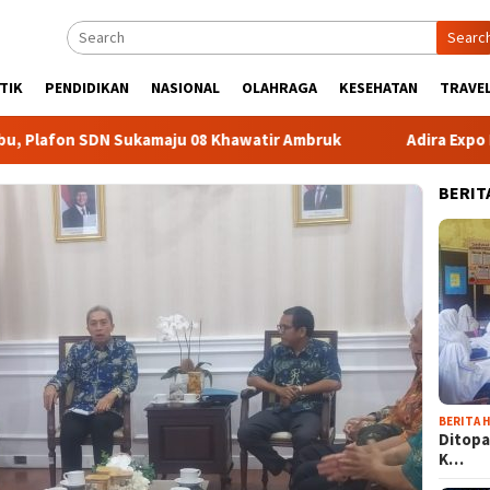
Searc
TIK
PENDIDIKAN
NASIONAL
OLAHRAGA
KESEHATAN
TRAVEL
n SDN Sukamaju 08 Khawatir Ambruk
Adira Expo Merdeka
BERIT
BERITA H
Ditopa
K…