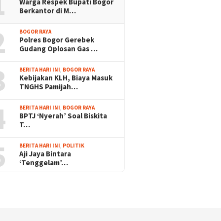
1
Warga Respek Bupati Bogor
Berkantor di M…
2
BOGOR RAYA
Polres Bogor Gerebek
Gudang Oplosan Gas …
3
BERITA HARI INI
,
BOGOR RAYA
Kebijakan KLH, Biaya Masuk
TNGHS Pamijah…
4
BERITA HARI INI
,
BOGOR RAYA
BPTJ ‘Nyerah’ Soal Biskita
T…
5
BERITA HARI INI
,
POLITIK
Aji Jaya Bintara
‘Tenggelam’…