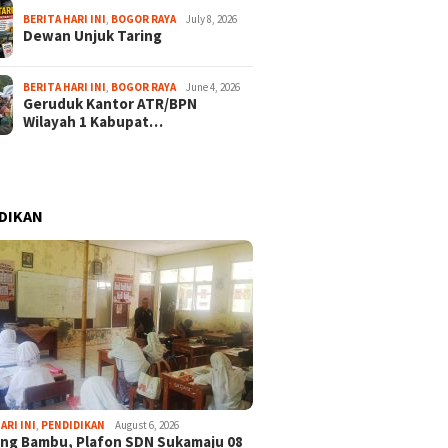
BERITA HARI INI
,
BOGOR RAYA
July 8, 2026
Dewan Unjuk Taring
BERITA HARI INI
,
BOGOR RAYA
June 4, 2026
Geruduk Kantor ATR/BPN
Wilayah 1 Kabupat…
DIKAN
ARI INI
,
PENDIDIKAN
August 6, 2026
ng Bambu, Plafon SDN Sukamaju 08