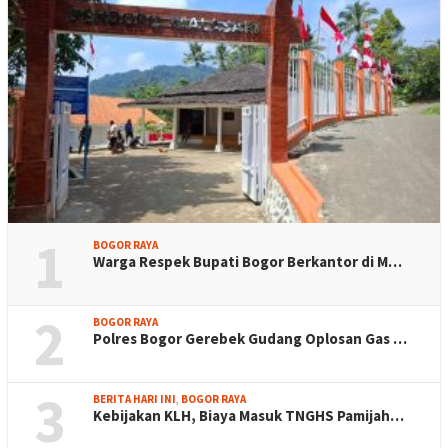
1
BOGOR RAYA
Warga Respek Bupati Bogor Berkantor di M…
2
BOGOR RAYA
Polres Bogor Gerebek Gudang Oplosan Gas …
3
BERITA HARI INI
,
BOGOR RAYA
Kebijakan KLH, Biaya Masuk TNGHS Pamijah…