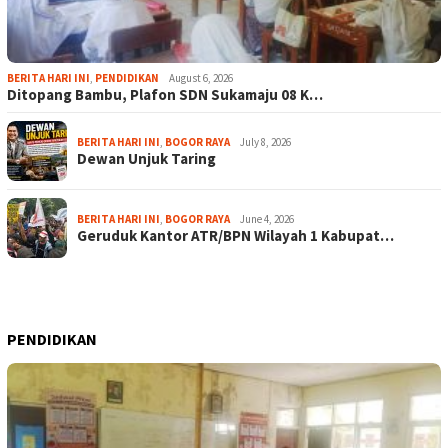
BERITA HARI INI
,
PENDIDIKAN
August 6, 2026
Ditopang Bambu, Plafon SDN Sukamaju 08 K…
BERITA HARI INI
,
BOGOR RAYA
July 8, 2026
Dewan Unjuk Taring
BERITA HARI INI
,
BOGOR RAYA
June 4, 2026
Geruduk Kantor ATR/BPN Wilayah 1 Kabupat…
PENDIDIKAN