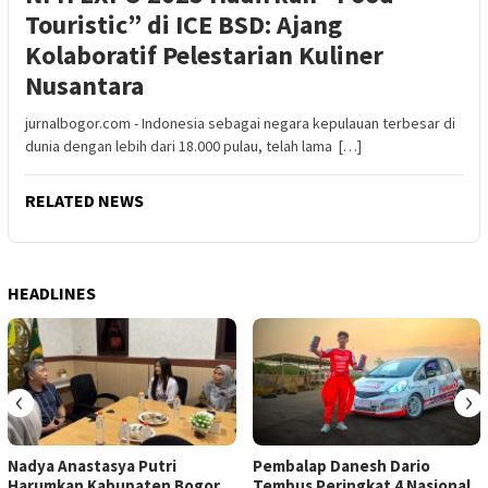
Touristic” di ICE BSD: Ajang
Kolaboratif Pelestarian Kuliner
Nusantara
jurnalbogor.com - Indonesia sebagai negara kepulauan terbesar di
dunia dengan lebih dari 18.000 pulau, telah lama […]
RELATED NEWS
HEADLINES
‹
›
Nadya Anastasya Putri
Pembalap Danesh Dario
Harumkan Kabupaten Bogor,
Tembus Peringkat 4 Nasional