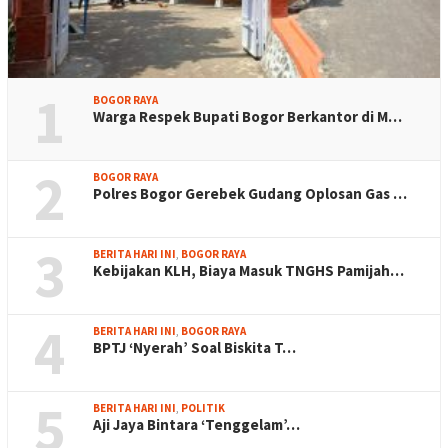
1
BOGOR RAYA
Warga Respek Bupati Bogor Berkantor di M…
2
BOGOR RAYA
Polres Bogor Gerebek Gudang Oplosan Gas …
3
BERITA HARI INI
,
BOGOR RAYA
Kebijakan KLH, Biaya Masuk TNGHS Pamijah…
4
BERITA HARI INI
,
BOGOR RAYA
BPTJ ‘Nyerah’ Soal Biskita T…
5
BERITA HARI INI
,
POLITIK
Aji Jaya Bintara ‘Tenggelam’…