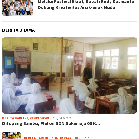
Melalui Festival Ekraf, Bupati Rudy Susmanto
Dukung Kreativitas Anak-anak Muda
BERITA UTAMA
BERITA HARI INI
,
PENDIDIKAN
August 6, 2026
Ditopang Bambu, Plafon SDN Sukamaju 08 K…
BERITA HARI INI
,
BOGOR RAYA
July 8, 2026