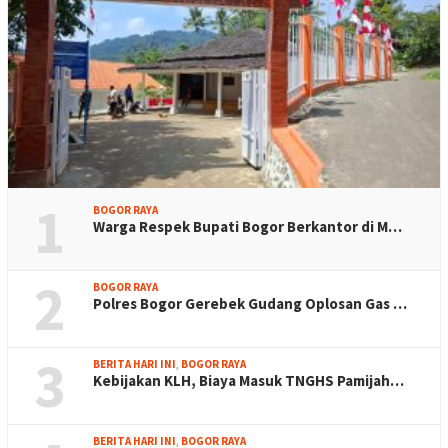
1
BOGOR RAYA
Warga Respek Bupati Bogor Berkantor di M…
2
BOGOR RAYA
Polres Bogor Gerebek Gudang Oplosan Gas …
3
BERITA HARI INI
,
BOGOR RAYA
Kebijakan KLH, Biaya Masuk TNGHS Pamijah…
BERITA HARI INI
,
BOGOR RAYA