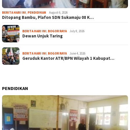
BERITA HARI INI
,
PENDIDIKAN
August 6, 2026
Ditopang Bambu, Plafon SDN Sukamaju 08 K…
BERITA HARI INI
,
BOGOR RAYA
July 8, 2026
Dewan Unjuk Taring
BERITA HARI INI
,
BOGOR RAYA
June 4, 2026
Geruduk Kantor ATR/BPN Wilayah 1 Kabupat…
PENDIDIKAN