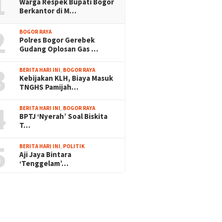
1
Warga Respek Bupati Bogor
Berkantor di M…
2
BOGOR RAYA
Polres Bogor Gerebek
Gudang Oplosan Gas …
3
BERITA HARI INI
,
BOGOR RAYA
Kebijakan KLH, Biaya Masuk
TNGHS Pamijah…
4
BERITA HARI INI
,
BOGOR RAYA
BPTJ ‘Nyerah’ Soal Biskita
T…
5
BERITA HARI INI
,
POLITIK
Aji Jaya Bintara
‘Tenggelam’…