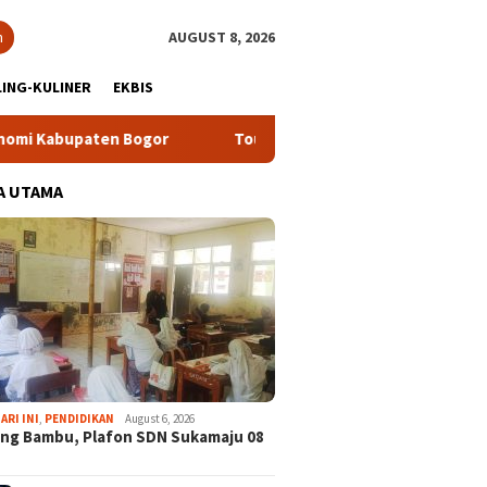
h
AUGUST 8, 2026
ING-KULINER
EKBIS
aten Bogor
Tour Malasari Halimun Salak Kian Diminati, Ra
A UTAMA
ARI INI
,
PENDIDIKAN
August 6, 2026
ng Bambu, Plafon SDN Sukamaju 08