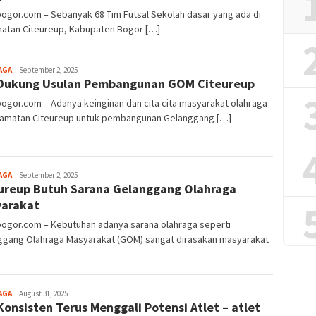
bogor.com – Sebanyak 68 Tim Futsal Sekolah dasar yang ada di
atan Citeureup, Kabupaten Bogor […]
Aga
AGA
September 2, 2025
Dukung Usulan Pembangunan GOM Citeureup
Alamanda
bogor.com – Adanya keinginan dan cita cita masyarakat olahraga
camatan Citeureup untuk pembangunan Gelanggang […]
Aga
AGA
September 2, 2025
ureup Butuh Sarana Gelanggang Olahraga
Alamanda
arakat
bogor.com – Kebutuhan adanya sarana olahraga seperti
ggang Olahraga Masyarakat (GOM) sangat dirasakan masyarakat
Aga
AGA
August 31, 2025
Konsisten Terus Menggali Potensi Atlet – atlet
Alamanda