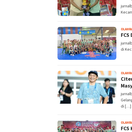
jurnal
Kecam
OLAHR
FCS 
jurnal
di Ke
OLAHR
Cite
Masy
jurnal
Gelan
di […]
OLAHR
FCS 