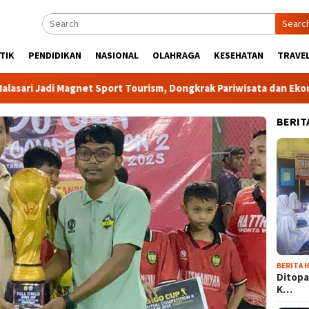
Searc
TIK
PENDIDIKAN
NASIONAL
OLAHRAGA
KESEHATAN
TRAVEL
i Magnet Sport Tourism, Dongkrak Pariwisata dan Ekonomi Kabup
BERIT
BERITA H
Ditopa
K…