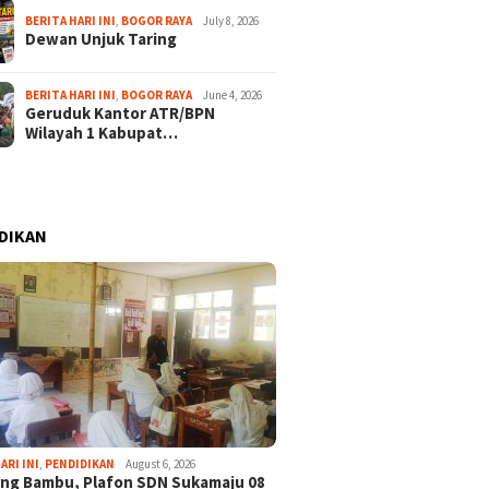
BERITA HARI INI
,
BOGOR RAYA
July 8, 2026
Dewan Unjuk Taring
BERITA HARI INI
,
BOGOR RAYA
June 4, 2026
Geruduk Kantor ATR/BPN
Wilayah 1 Kabupat…
DIKAN
ARI INI
,
PENDIDIKAN
August 6, 2026
ng Bambu, Plafon SDN Sukamaju 08