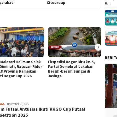
yarakat
Citeureup
K…
›
BERIT
 Malasari Halimun Salak
Ekspedisi Bogor Biru ke-5,
Eksped
 Diminati, Ratusan Rider
Partai Demokrat Lakukan
Pangr
 18 Provinsi Ramaikan
Bersih-bersih Sungai di
Masyar
ti Bogor Cup 2026
Jasinga
Samp
Aga
AGA
November 16, 2025
im Futsal Antusias Ikuti KKGO Cup Futsal
Alamanda
etition 2025