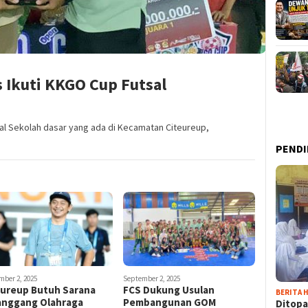
s Ikuti KKGO Cup Futsal
al Sekolah dasar yang ada di Kecamatan Citeureup,
PENDI
mber 2, 2025
September 2, 2025
eureup Butuh Sarana
FCS Dukung Usulan
BERITA H
anggang Olahraga
Pembangunan GOM
Ditopa