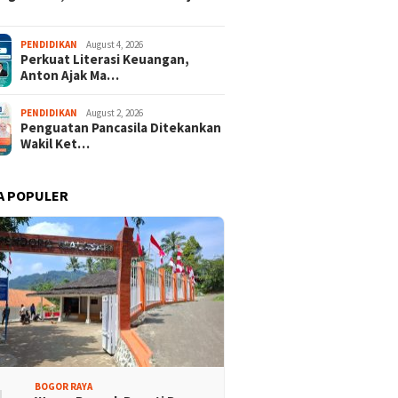
PENDIDIKAN
August 4, 2026
Perkuat Literasi Keuangan,
Anton Ajak Ma…
PENDIDIKAN
August 2, 2026
Penguatan Pancasila Ditekankan
Wakil Ket…
A POPULER
isi Bogor Biru di
Jelang Mukab IX KADIN
adin Bangun Kesadaran
Kabupaten Bogor, PHRI Bulat
akat Sungai Bebas
Dukung Ridwan Rusliadi
ah
BOGOR RAYA