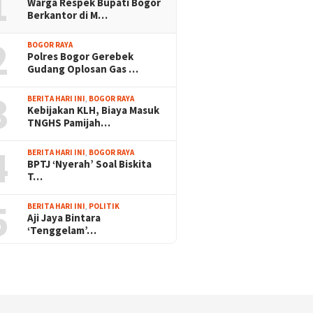
1
Warga Respek Bupati Bogor
Berkantor di M…
2
BOGOR RAYA
Polres Bogor Gerebek
Gudang Oplosan Gas …
3
BERITA HARI INI
,
BOGOR RAYA
Kebijakan KLH, Biaya Masuk
TNGHS Pamijah…
4
BERITA HARI INI
,
BOGOR RAYA
BPTJ ‘Nyerah’ Soal Biskita
T…
5
BERITA HARI INI
,
POLITIK
Aji Jaya Bintara
‘Tenggelam’…