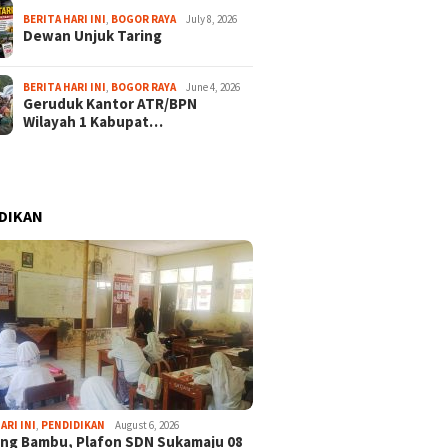
BERITA HARI INI
,
BOGOR RAYA
July 8, 2026
Dewan Unjuk Taring
BERITA HARI INI
,
BOGOR RAYA
June 4, 2026
Geruduk Kantor ATR/BPN
Wilayah 1 Kabupat…
DIKAN
ARI INI
,
PENDIDIKAN
August 6, 2026
ng Bambu, Plafon SDN Sukamaju 08