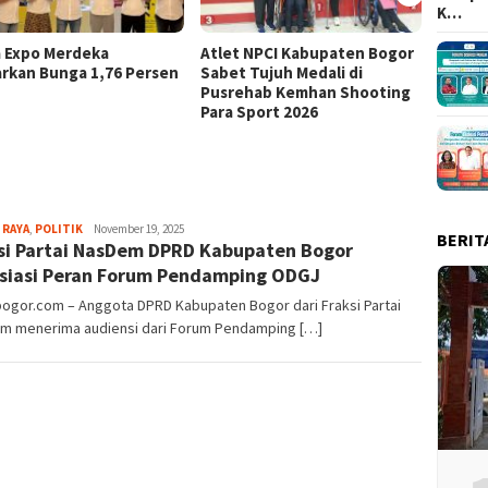
K…
a Expo Merdeka
Atlet NPCI Kabupaten Bogor
Ajang 
rkan Bunga 1,76 Persen
Sabet Tujuh Medali di
Ratusa
Pusrehab Kemhan Shooting
Malasa
Para Sport 2026
Aga
 RAYA
,
POLITIK
November 19, 2025
BERIT
si Partai NasDem DPRD Kabupaten Bogor
Alamanda
siasi Peran Forum Pendamping ODGJ
bogor.com – Anggota DPRD Kabupaten Bogor dari Fraksi Partai
m menerima audiensi dari Forum Pendamping […]