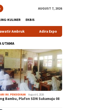
h
AUGUST 7, 2026
ING-KULINER
EKBIS
mbruk
Adira Expo Merdeka Tawarkan Bunga 1,76 Persen
A UTAMA
ARI INI
,
PENDIDIKAN
August 6, 2026
ng Bambu, Plafon SDN Sukamaju 08