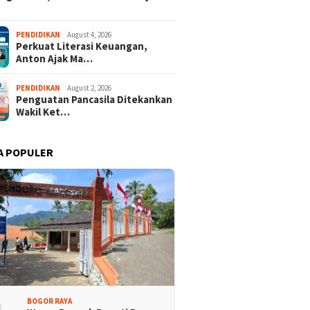
Promosi Wisata,
Kajari Denny Achmad Dukung
PENDIDIKAN
August 4, 2026
Perkuat Literasi Keuangan,
n Peserta Ikuti Tour
Pembangunan Wisma dan
Anton Ajak Ma…
ri Halimun Salak 2026
Sarana Latihan Atlet NPCI
PENDIDIKAN
August 2, 2026
Penguatan Pancasila Ditekankan
Wakil Ket…
A POPULER
BOGOR RAYA