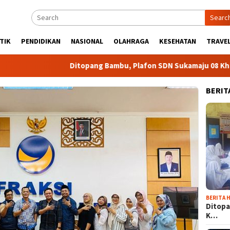
Searc
TIK
PENDIDIKAN
NASIONAL
OLAHRAGA
KESEHATAN
TRAVEL
Ditopang Bambu, Plafon SDN Sukamaju 08 Khawatir A
BERIT
BERITA H
Ditopa
K…