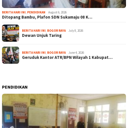
BERITA HARI INI
,
PENDIDIKAN
August 6, 2026
Ditopang Bambu, Plafon SDN Sukamaju 08 K…
BERITA HARI INI
,
BOGOR RAYA
July 8, 2026
Dewan Unjuk Taring
BERITA HARI INI
,
BOGOR RAYA
June 4, 2026
Geruduk Kantor ATR/BPN Wilayah 1 Kabupat…
PENDIDIKAN