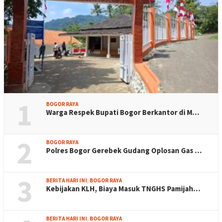
1
BOGOR RAYA
Warga Respek Bupati Bogor Berkantor di M…
2
BOGOR RAYA
Polres Bogor Gerebek Gudang Oplosan Gas …
3
BERITA HARI INI
,
BOGOR RAYA
Kebijakan KLH, Biaya Masuk TNGHS Pamijah…
BERITA HARI INI
,
BOGOR RAYA