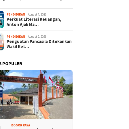
 Mukab IX KADIN
Cibinong City Mall Hadirkan
PENDIDIKAN
August 4, 2026
Perkuat Literasi Keuangan,
ten Bogor, PHRI Bulat
“Kita Indonesia – Kreativitas
Anton Ajak Ma…
 Ridwan Rusliadi
Anak Bangsa” Rayakan HUT
RI ke-81
PENDIDIKAN
August 2, 2026
Penguatan Pancasila Ditekankan
Wakil Ket…
A POPULER
BOGOR RAYA