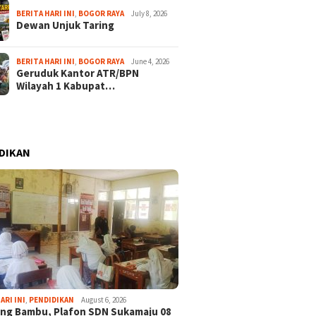
BERITA HARI INI
,
BOGOR RAYA
July 8, 2026
Dewan Unjuk Taring
BERITA HARI INI
,
BOGOR RAYA
June 4, 2026
Geruduk Kantor ATR/BPN
Wilayah 1 Kabupat…
DIKAN
ARI INI
,
PENDIDIKAN
August 6, 2026
ng Bambu, Plafon SDN Sukamaju 08