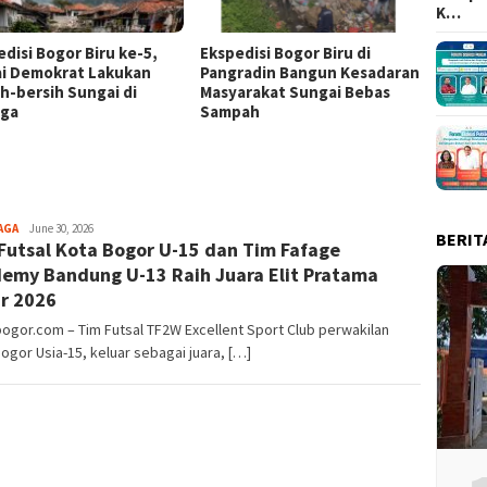
K…
edisi Bogor Biru ke-5,
Ekspedisi Bogor Biru di
Jelang
ai Demokrat Lakukan
Pangradin Bangun Kesadaran
Kabupa
ih-bersih Sungai di
Masyarakat Sungai Bebas
Dukung
nga
Sampah
Aga
AGA
June 30, 2026
BERIT
Futsal Kota Bogor U-15 dan Tim Fafage
Alamanda
emy Bandung U-13 Raih Juara Elit Pratama
r 2026
bogor.com – Tim Futsal TF2W Excellent Sport Club perwakilan
ogor Usia-15, keluar sebagai juara, […]