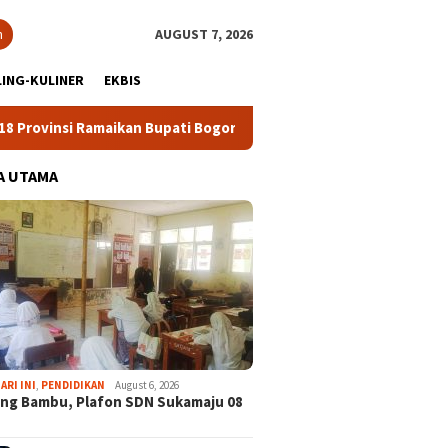
h
AUGUST 7, 2026
ING-KULINER
EKBIS
si Ramaikan Bupati Bogor Cup 2026
Ekspedisi Bogor Biru k
A UTAMA
ARI INI
,
PENDIDIKAN
August 6, 2026
ng Bambu, Plafon SDN Sukamaju 08