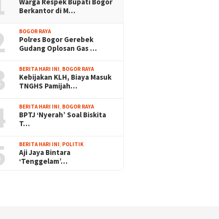
1
Warga Respek Bupati Bogor
Berkantor di M…
2
BOGOR RAYA
Polres Bogor Gerebek
Gudang Oplosan Gas …
3
BERITA HARI INI
,
BOGOR RAYA
Kebijakan KLH, Biaya Masuk
TNGHS Pamijah…
4
BERITA HARI INI
,
BOGOR RAYA
BPTJ ‘Nyerah’ Soal Biskita
T…
5
BERITA HARI INI
,
POLITIK
Aji Jaya Bintara
‘Tenggelam’…