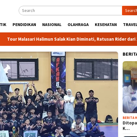
Searc
TIK
PENDIDIKAN
NASIONAL
OLAHRAGA
KESEHATAN
TRAVEL
alasari Halimun Salak Kian Diminati, Ratusan Rider dari 18 Provin
BERIT
BERITA H
Ditopa
K…