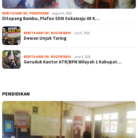
BERITA HARI INI
,
PENDIDIKAN
August 6, 2026
Ditopang Bambu, Plafon SDN Sukamaju 08 K…
BERITA HARI INI
,
BOGOR RAYA
July 8, 2026
Dewan Unjuk Taring
BERITA HARI INI
,
BOGOR RAYA
June 4, 2026
Geruduk Kantor ATR/BPN Wilayah 1 Kabupat…
PENDIDIKAN