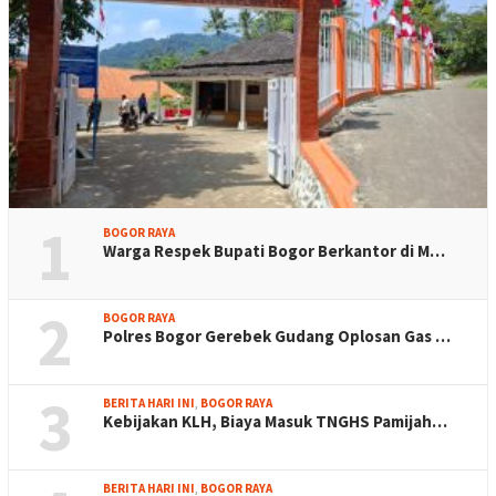
1
BOGOR RAYA
Warga Respek Bupati Bogor Berkantor di M…
2
BOGOR RAYA
Polres Bogor Gerebek Gudang Oplosan Gas …
3
BERITA HARI INI
,
BOGOR RAYA
Kebijakan KLH, Biaya Masuk TNGHS Pamijah…
BERITA HARI INI
,
BOGOR RAYA