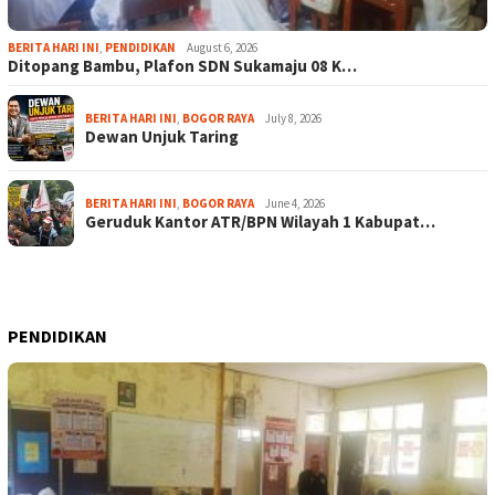
BERITA HARI INI
,
PENDIDIKAN
August 6, 2026
Ditopang Bambu, Plafon SDN Sukamaju 08 K…
BERITA HARI INI
,
BOGOR RAYA
July 8, 2026
Dewan Unjuk Taring
BERITA HARI INI
,
BOGOR RAYA
June 4, 2026
Geruduk Kantor ATR/BPN Wilayah 1 Kabupat…
PENDIDIKAN