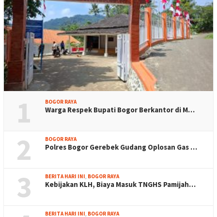
1
BOGOR RAYA
Warga Respek Bupati Bogor Berkantor di M…
2
BOGOR RAYA
Polres Bogor Gerebek Gudang Oplosan Gas …
3
BERITA HARI INI
,
BOGOR RAYA
Kebijakan KLH, Biaya Masuk TNGHS Pamijah…
BERITA HARI INI
,
BOGOR RAYA