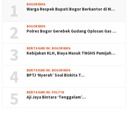
1
BOGOR RAYA
Warga Respek Bupati Bogor Berkantor di M…
2
BOGOR RAYA
Polres Bogor Gerebek Gudang Oplosan Gas …
3
BERITA HARI INI
,
BOGOR RAYA
Kebijakan KLH, Biaya Masuk TNGHS Pamijah…
4
BERITA HARI INI
,
BOGOR RAYA
BPTJ ‘Nyerah’ Soal Biskita T…
5
BERITA HARI INI
,
POLITIK
Aji Jaya Bintara ‘Tenggelam’…