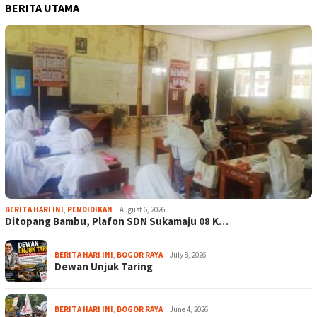
BERITA UTAMA
BERITA HARI INI
,
PENDIDIKAN
August 6, 2026
Ditopang Bambu, Plafon SDN Sukamaju 08 K…
BERITA HARI INI
,
BOGOR RAYA
July 8, 2026
Dewan Unjuk Taring
BERITA HARI INI
,
BOGOR RAYA
June 4, 2026