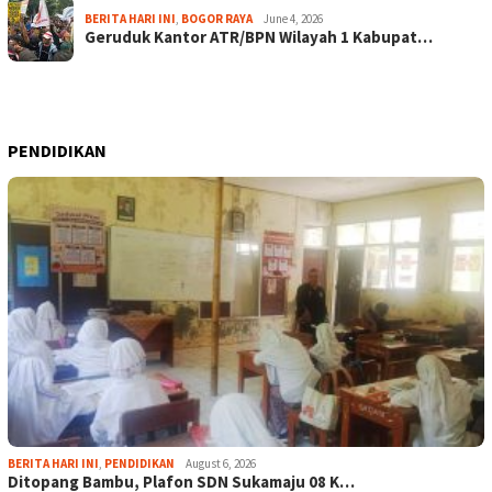
BERITA HARI INI
,
BOGOR RAYA
June 4, 2026
Geruduk Kantor ATR/BPN Wilayah 1 Kabupat…
PENDIDIKAN
BERITA HARI INI
,
PENDIDIKAN
August 6, 2026
Ditopang Bambu, Plafon SDN Sukamaju 08 K…