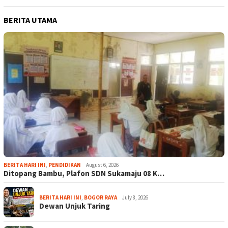
BERITA UTAMA
BERITA HARI INI
,
PENDIDIKAN
August 6, 2026
Ditopang Bambu, Plafon SDN Sukamaju 08 K…
BERITA HARI INI
,
BOGOR RAYA
July 8, 2026
Dewan Unjuk Taring