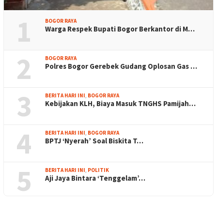
1
BOGOR RAYA
Warga Respek Bupati Bogor Berkantor di M…
2
BOGOR RAYA
Polres Bogor Gerebek Gudang Oplosan Gas …
3
BERITA HARI INI
,
BOGOR RAYA
Kebijakan KLH, Biaya Masuk TNGHS Pamijah…
4
BERITA HARI INI
,
BOGOR RAYA
BPTJ ‘Nyerah’ Soal Biskita T…
5
BERITA HARI INI
,
POLITIK
Aji Jaya Bintara ‘Tenggelam’…