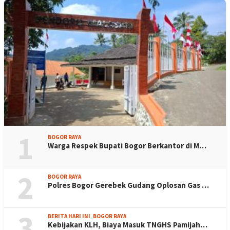
1
BOGOR RAYA
Warga Respek Bupati Bogor Berkantor di M…
2
BOGOR RAYA
Polres Bogor Gerebek Gudang Oplosan Gas …
3
BERITA HARI INI
,
BOGOR RAYA
Kebijakan KLH, Biaya Masuk TNGHS Pamijah…