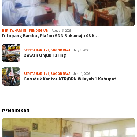
BERITA HARI INI
,
PENDIDIKAN
August 6, 2026
Ditopang Bambu, Plafon SDN Sukamaju 08 K…
BERITA HARI INI
,
BOGOR RAYA
July 8, 2026
Dewan Unjuk Taring
BERITA HARI INI
,
BOGOR RAYA
June 4, 2026
Geruduk Kantor ATR/BPN Wilayah 1 Kabupat…
PENDIDIKAN