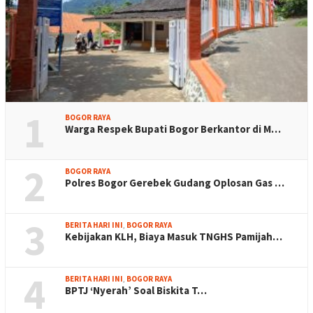
1
BOGOR RAYA
Warga Respek Bupati Bogor Berkantor di M…
2
BOGOR RAYA
Polres Bogor Gerebek Gudang Oplosan Gas …
3
BERITA HARI INI
,
BOGOR RAYA
Kebijakan KLH, Biaya Masuk TNGHS Pamijah…
4
BERITA HARI INI
,
BOGOR RAYA
BPTJ ‘Nyerah’ Soal Biskita T…