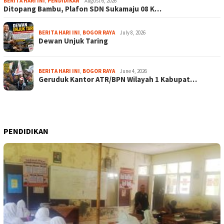
BERITA HARI INI
,
PENDIDIKAN
August 6, 2026
Ditopang Bambu, Plafon SDN Sukamaju 08 K…
BERITA HARI INI
,
BOGOR RAYA
July 8, 2026
Dewan Unjuk Taring
BERITA HARI INI
,
BOGOR RAYA
June 4, 2026
Geruduk Kantor ATR/BPN Wilayah 1 Kabupat…
PENDIDIKAN