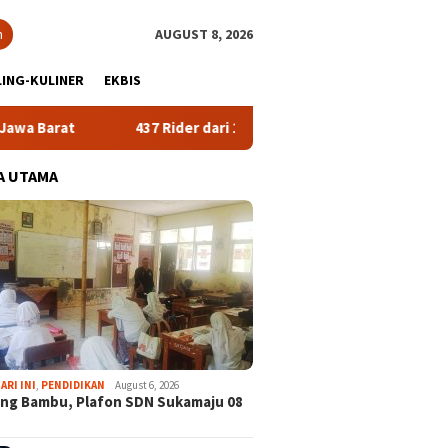
h
AUGUST 8, 2026
ING-KULINER
EKBIS
t
437 Rider dari 18 Provinsi Ramaikan Bupati Cup 2026 Tou
A UTAMA
ARI INI
,
PENDIDIKAN
August 6, 2026
ng Bambu, Plafon SDN Sukamaju 08