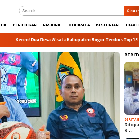
Searc
TIK
PENDIDIKAN
NASIONAL
OLAHRAGA
KESEHATAN
TRAVEL
ren! Dua Desa Wisata Kabupaten Bogor Tembus Top 15 Jawa Bara
BERIT
BERITA H
Ditopa
K…