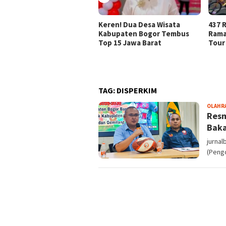
Keren! Dua Desa Wisata
437 R
Kabupaten Bogor Tembus
Rama
Top 15 Jawa Barat
Tour
TAG:
DISPERKIM
OLAHR
Resm
Baka
jurna
(Pengc