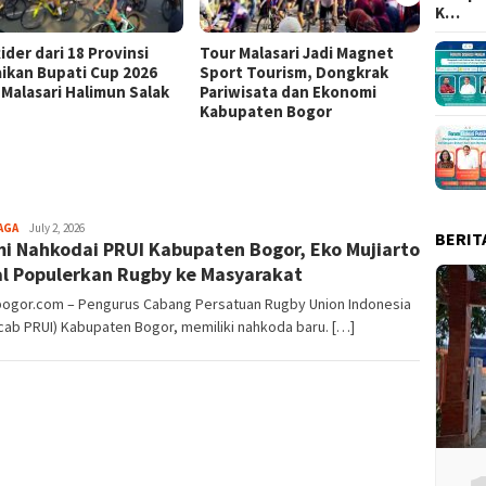
K…
ider dari 18 Provinsi
Tour Malasari Jadi Magnet
Tour M
ikan Bupati Cup 2026
Sport Tourism, Dongkrak
Kian D
 Malasari Halimun Salak
Pariwisata dan Ekonomi
dari 1
Kabupaten Bogor
Bupati
Aga
AGA
July 2, 2026
BERIT
i Nahkodai PRUI Kabupaten Bogor, Eko Mujiarto
Alamanda
l Populerkan Rugby ke Masyarakat
lbogor.com – Pengurus Cabang Persatuan Rugby Union Indonesia
ab PRUI) Kabupaten Bogor, memiliki nahkoda baru. […]