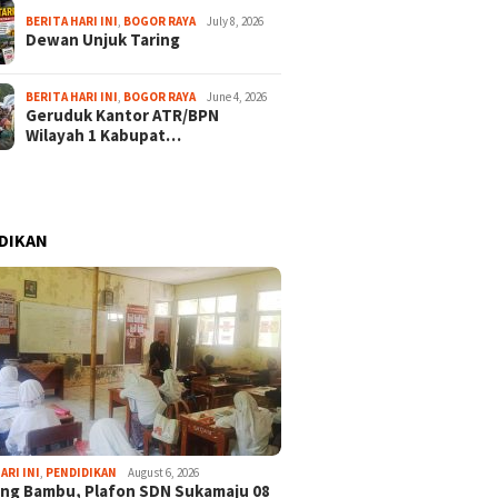
BERITA HARI INI
,
BOGOR RAYA
July 8, 2026
Dewan Unjuk Taring
BERITA HARI INI
,
BOGOR RAYA
June 4, 2026
Geruduk Kantor ATR/BPN
Wilayah 1 Kabupat…
DIKAN
ARI INI
,
PENDIDIKAN
August 6, 2026
ng Bambu, Plafon SDN Sukamaju 08