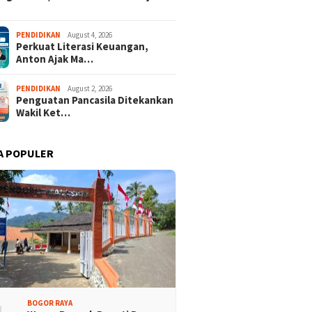
alasari Halimun Salak
Ekspedisi Bogor Biru ke-5,
PENDIDIKAN
August 4, 2026
Perkuat Literasi Keuangan,
iminati, Ratusan Rider
Partai Demokrat Lakukan
Anton Ajak Ma…
8 Provinsi Ramaikan
Bersih-bersih Sungai di
 Bogor Cup 2026
Jasinga
PENDIDIKAN
August 2, 2026
Penguatan Pancasila Ditekankan
Wakil Ket…
A POPULER
BOGOR RAYA