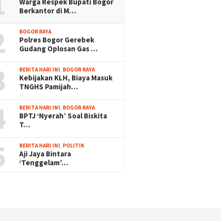
1
Warga Respek Bupati Bogor
Berkantor di M…
2
BOGOR RAYA
Polres Bogor Gerebek
Gudang Oplosan Gas …
3
BERITA HARI INI
,
BOGOR RAYA
Kebijakan KLH, Biaya Masuk
TNGHS Pamijah…
4
BERITA HARI INI
,
BOGOR RAYA
BPTJ ‘Nyerah’ Soal Biskita
T…
5
BERITA HARI INI
,
POLITIK
Aji Jaya Bintara
‘Tenggelam’…