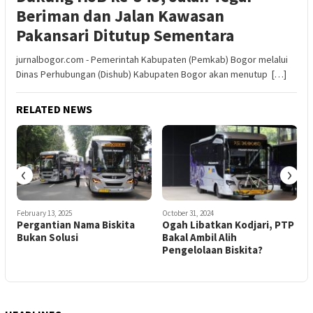
Beriman dan Jalan Kawasan
Pakansari Ditutup Sementara
jurnalbogor.com - Pemerintah Kabupaten (Pemkab) Bogor melalui
Dinas Perhubungan (Dishub) Kabupaten Bogor akan menutup […]
RELATED NEWS
‹
›
February 13, 2025
October 31, 2024
F
Pergantian Nama Biskita
Ogah Libatkan Kodjari, PTP
D
s
Bukan Solusi
Bakal Ambil Alih
Pengelolaan Biskita?