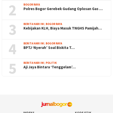
2
BOGOR RAYA
Polres Bogor Gerebek Gudang Oplosan Gas …
3
BERITA HARI INI
,
BOGOR RAYA
Kebijakan KLH, Biaya Masuk TNGHS Pamijah…
4
BERITA HARI INI
,
BOGOR RAYA
BPTJ ‘Nyerah’ Soal Biskita T…
5
BERITA HARI INI
,
POLITIK
Aji Jaya Bintara ‘Tenggelam’…
INDEKS
KODE ETIK