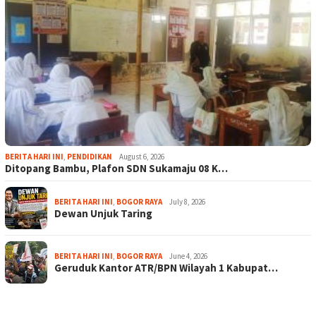
BERITA HARI INI
,
PENDIDIKAN
August 6, 2026
Ditopang Bambu, Plafon SDN Sukamaju 08 K…
BERITA HARI INI
,
BOGOR RAYA
July 8, 2026
Dewan Unjuk Taring
BERITA HARI INI
,
BOGOR RAYA
June 4, 2026
Geruduk Kantor ATR/BPN Wilayah 1 Kabupat…