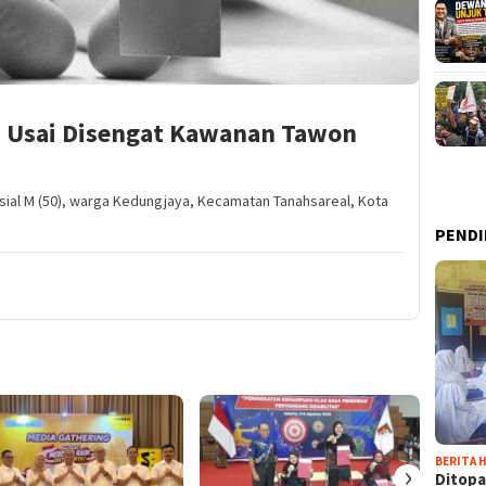
s Usai Disengat Kawanan Tawon
isial M (50), warga Kedungjaya, Kecamatan Tanahsareal, Kota
PENDI
BERITA H
›
Ditopa