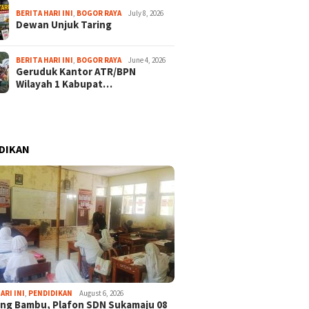
BERITA HARI INI
,
BOGOR RAYA
July 8, 2026
Dewan Unjuk Taring
BERITA HARI INI
,
BOGOR RAYA
June 4, 2026
Geruduk Kantor ATR/BPN
Wilayah 1 Kabupat…
DIKAN
ARI INI
,
PENDIDIKAN
August 6, 2026
ng Bambu, Plafon SDN Sukamaju 08