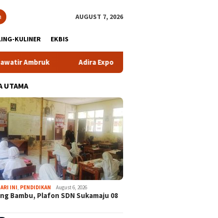
h
AUGUST 7, 2026
ING-KULINER
EKBIS
 Ambruk
Adira Expo Merdeka Tawarkan Bunga 1,76 Persen
A UTAMA
ARI INI
,
PENDIDIKAN
August 6, 2026
ng Bambu, Plafon SDN Sukamaju 08