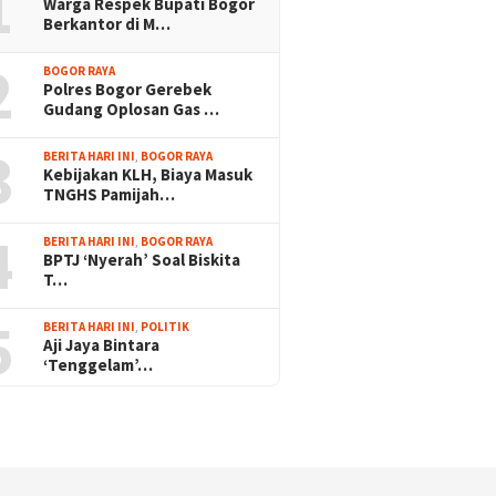
1
Warga Respek Bupati Bogor
Berkantor di M…
2
BOGOR RAYA
Polres Bogor Gerebek
Gudang Oplosan Gas …
3
BERITA HARI INI
,
BOGOR RAYA
Kebijakan KLH, Biaya Masuk
TNGHS Pamijah…
4
BERITA HARI INI
,
BOGOR RAYA
BPTJ ‘Nyerah’ Soal Biskita
T…
5
BERITA HARI INI
,
POLITIK
Aji Jaya Bintara
‘Tenggelam’…