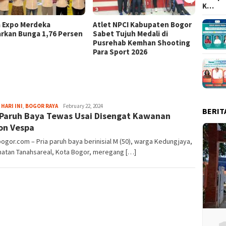
K…
a Expo Merdeka
Atlet NPCI Kabupaten Bogor
Ajang 
rkan Bunga 1,76 Persen
Sabet Tujuh Medali di
Ratusa
Pusrehab Kemhan Shooting
Malasa
Para Sport 2026
Fredy
 HARI INI
,
BOGOR RAYA
February 22, 2024
BERIT
 Paruh Baya Tewas Usai Disengat Kawanan
Kristianto
on Vespa
bogor.com – Pria paruh baya berinisial M (50), warga Kedungjaya,
atan Tanahsareal, Kota Bogor, meregang […]