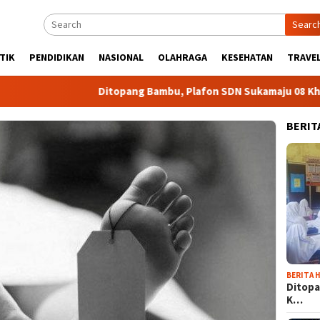
Searc
TIK
PENDIDIKAN
NASIONAL
OLAHRAGA
KESEHATAN
TRAVEL
Ditopang Bambu, Plafon SDN Sukamaju 08 Khawatir
BERIT
BERITA H
Ditopa
K…