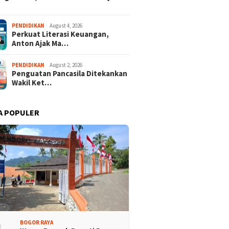
Promosi Wisata,
Kajari Denny Achmad Dukung
PENDIDIKAN
August 4, 2026
Perkuat Literasi Keuangan,
n Peserta Ikuti Tour
Pembangunan Wisma dan
Anton Ajak Ma…
ri Halimun Salak 2026
Sarana Latihan Atlet NPCI
PENDIDIKAN
August 2, 2026
Penguatan Pancasila Ditekankan
Wakil Ket…
A POPULER
BOGOR RAYA