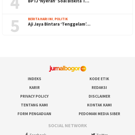
4
BPTJ ‘Nyerah’ Soal Biskita T…
5
BERITA HARI INI
,
POLITIK
Aji Jaya Bintara ‘Tenggelam’…
INDEKS
KODE ETIK
KARIR
REDAKSI
PRIVACY POLICY
DISCLAIMER
TENTANG KAMI
KONTAK KAMI
FORM PENGADUAN
PEDOMAN MEDIA SIBER
SOCIAL NETWORK