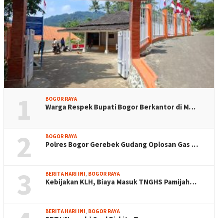
1
BOGOR RAYA
Warga Respek Bupati Bogor Berkantor di M…
2
BOGOR RAYA
Polres Bogor Gerebek Gudang Oplosan Gas …
3
BERITA HARI INI
,
BOGOR RAYA
Kebijakan KLH, Biaya Masuk TNGHS Pamijah…
BERITA HARI INI
,
BOGOR RAYA