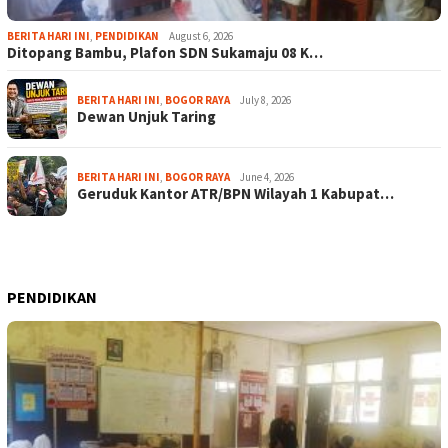
BERITA HARI INI
,
PENDIDIKAN
August 6, 2026
Ditopang Bambu, Plafon SDN Sukamaju 08 K…
BERITA HARI INI
,
BOGOR RAYA
July 8, 2026
Dewan Unjuk Taring
BERITA HARI INI
,
BOGOR RAYA
June 4, 2026
Geruduk Kantor ATR/BPN Wilayah 1 Kabupat…
PENDIDIKAN