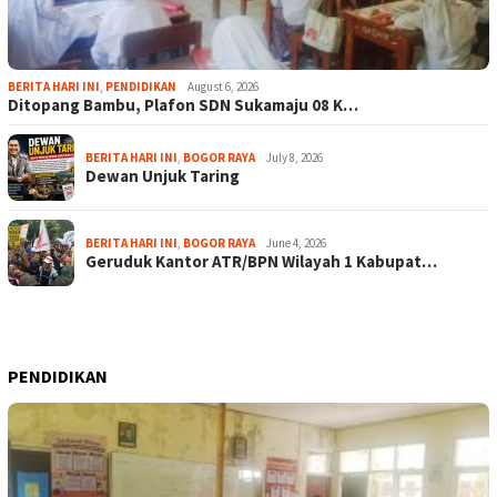
BERITA HARI INI
,
PENDIDIKAN
August 6, 2026
Ditopang Bambu, Plafon SDN Sukamaju 08 K…
BERITA HARI INI
,
BOGOR RAYA
July 8, 2026
Dewan Unjuk Taring
BERITA HARI INI
,
BOGOR RAYA
June 4, 2026
Geruduk Kantor ATR/BPN Wilayah 1 Kabupat…
PENDIDIKAN