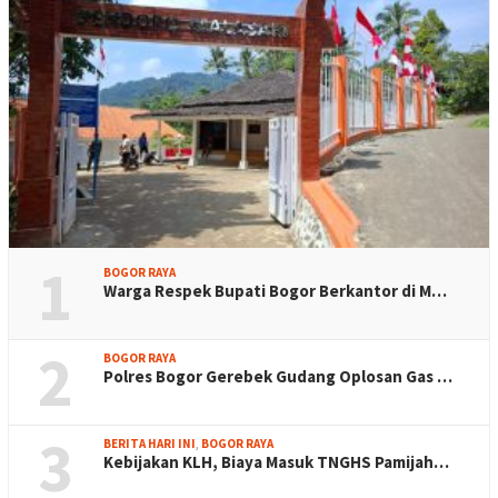
1
BOGOR RAYA
Warga Respek Bupati Bogor Berkantor di M…
2
BOGOR RAYA
Polres Bogor Gerebek Gudang Oplosan Gas …
3
BERITA HARI INI
,
BOGOR RAYA
Kebijakan KLH, Biaya Masuk TNGHS Pamijah…