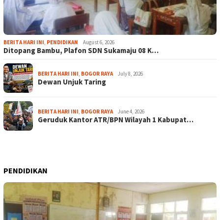
BERITA HARI INI
,
PENDIDIKAN
August 6, 2026
Ditopang Bambu, Plafon SDN Sukamaju 08 K…
BERITA HARI INI
,
BOGOR RAYA
July 8, 2026
Dewan Unjuk Taring
BERITA HARI INI
,
BOGOR RAYA
June 4, 2026
Geruduk Kantor ATR/BPN Wilayah 1 Kabupat…
PENDIDIKAN