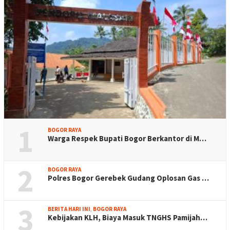
1
BOGOR RAYA
Warga Respek Bupati Bogor Berkantor di M…
2
BOGOR RAYA
Polres Bogor Gerebek Gudang Oplosan Gas …
3
BERITA HARI INI
,
BOGOR RAYA
Kebijakan KLH, Biaya Masuk TNGHS Pamijah…