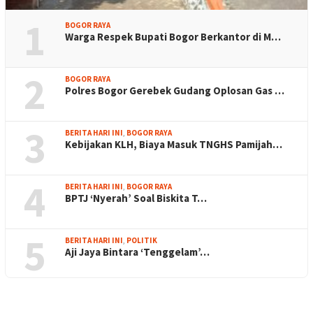
1
BOGOR RAYA
Warga Respek Bupati Bogor Berkantor di M…
2
BOGOR RAYA
Polres Bogor Gerebek Gudang Oplosan Gas …
3
BERITA HARI INI
,
BOGOR RAYA
Kebijakan KLH, Biaya Masuk TNGHS Pamijah…
4
BERITA HARI INI
,
BOGOR RAYA
BPTJ ‘Nyerah’ Soal Biskita T…
5
BERITA HARI INI
,
POLITIK
Aji Jaya Bintara ‘Tenggelam’…