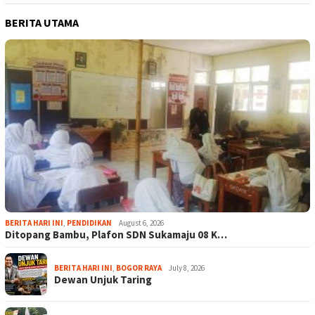
BERITA UTAMA
BERITA HARI INI
,
PENDIDIKAN
August 6, 2026
Ditopang Bambu, Plafon SDN Sukamaju 08 K…
BERITA HARI INI
,
BOGOR RAYA
July 8, 2026
Dewan Unjuk Taring