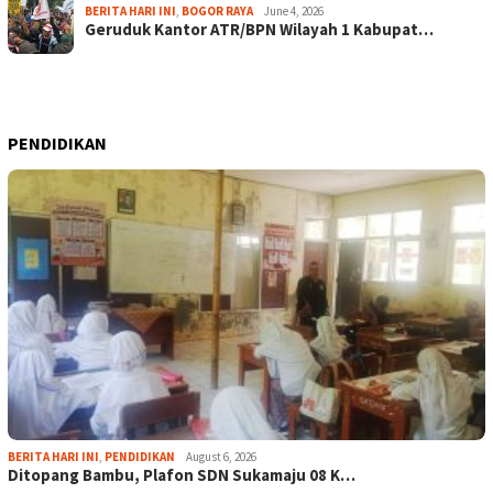
BERITA HARI INI
,
BOGOR RAYA
June 4, 2026
Geruduk Kantor ATR/BPN Wilayah 1 Kabupat…
PENDIDIKAN
BERITA HARI INI
,
PENDIDIKAN
August 6, 2026
Ditopang Bambu, Plafon SDN Sukamaju 08 K…