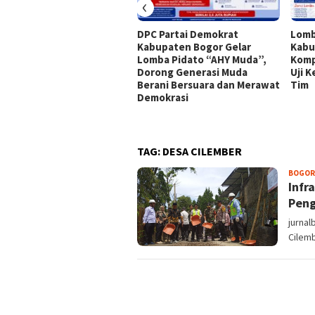
‹
DPC Partai Demokrat
Lomb
Kabupaten Bogor Gelar
Kabu
Lomba Pidato “AHY Muda”,
Komp
Dorong Generasi Muda
Uji 
Berani Bersuara dan Merawat
Tim
Demokrasi
TAG:
DESA CILEMBER
BOGOR
Infr
Pen
jurnal
Cilemb