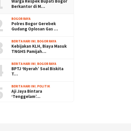
1
Warga Respek Bupati Bogor
Berkantor di M…
2
BOGOR RAYA
Polres Bogor Gerebek
Gudang Oplosan Gas …
3
BERITA HARI INI
,
BOGOR RAYA
Kebijakan KLH, Biaya Masuk
TNGHS Pamijah…
4
BERITA HARI INI
,
BOGOR RAYA
BPTJ ‘Nyerah’ Soal Biskita
T…
5
BERITA HARI INI
,
POLITIK
Aji Jaya Bintara
‘Tenggelam’…