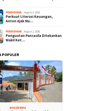
der dari 18 Provinsi
Tour Malasari Jadi Magnet
PENDIDIKAN
August 4, 2026
Perkuat Literasi Keuangan,
an Bupati Cup 2026
Sport Tourism, Dongkrak
Anton Ajak Ma…
alasari Halimun Salak
Pariwisata dan Ekonomi
Kabupaten Bogor
PENDIDIKAN
August 2, 2026
Penguatan Pancasila Ditekankan
Wakil Ket…
A POPULER
BOGOR RAYA