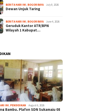
BERITA HARI INI
,
BOGOR RAYA
July 8, 2026
Dewan Unjuk Taring
BERITA HARI INI
,
BOGOR RAYA
June 4, 2026
Geruduk Kantor ATR/BPN
Wilayah 1 Kabupat…
DIKAN
ARI INI
,
PENDIDIKAN
August 6, 2026
ng Bambu, Plafon SDN Sukamaju 08