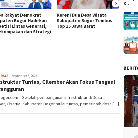
›
K…
a Rakyat Demokrat
Keren! Dua Desa Wisata
437 Ri
paten Bogor Hadirkan
Kabupaten Bogor Tembus
Ramaik
etisi Lintas Generasi,
Top 15 Jawa Barat
Tour M
Kekompakan dan Strategi
BERIT
Sayyev
 RAYA
September 3, 2025
astruktur Tuntas, Cilember Akan Fokus Tangani
gangguran
bogor.com – Setelah pembangunan infrastruktur di Desa
er, Cisarua, Kabupaten Bogor mulai tuntas, pemerintah desa […]