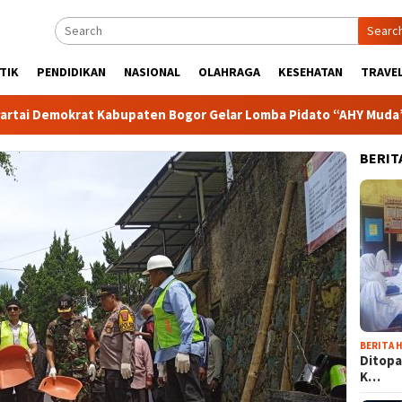
Searc
TIK
PENDIDIKAN
NASIONAL
OLAHRAGA
KESEHATAN
TRAVEL
mokrat Kabupaten Bogor Gelar Lomba Pidato “AHY Muda”, Dorong
BERIT
BERITA H
Ditopa
K…