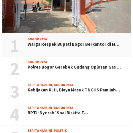
1
BOGOR RAYA
Warga Respek Bupati Bogor Berkantor di M…
2
BOGOR RAYA
Polres Bogor Gerebek Gudang Oplosan Gas …
3
BERITA HARI INI
,
BOGOR RAYA
Kebijakan KLH, Biaya Masuk TNGHS Pamijah…
4
BERITA HARI INI
,
BOGOR RAYA
BPTJ ‘Nyerah’ Soal Biskita T…
BERITA HARI INI
,
POLITIK