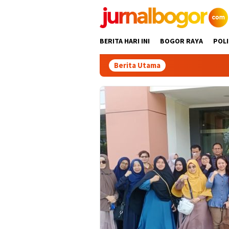
Skip
to
content
BERITA HARI INI
BOGOR RAYA
POLI
Berita Utama
Gabpekn