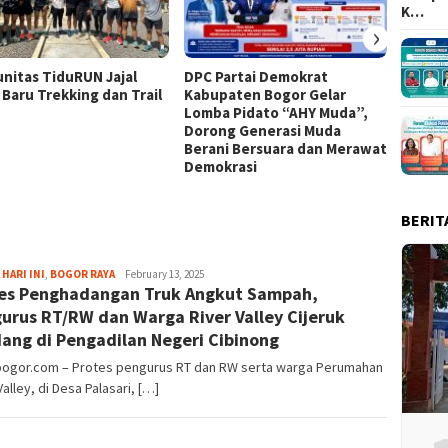
K…
›
nitas TiduRUN Jajal
DPC Partai Demokrat
Lomba
 Baru Trekking dan Trail
Kabupaten Bogor Gelar
Kabup
Lomba Pidato “AHY Muda”,
Kompet
Dorong Generasi Muda
Uji Ke
Berani Bersuara dan Merawat
Tim
Demokrasi
BERIT
Aga
 HARI INI
,
BOGOR RAYA
February 13, 2025
es Penghadangan Truk Angkut Sampah,
Alamanda
urus RT/RW dan Warga River Valley Cijeruk
dang di Pengadilan Negeri Cibinong
lbogor.com – Protes pengurus RT dan RW serta warga Perumahan
Valley, di Desa Palasari, […]