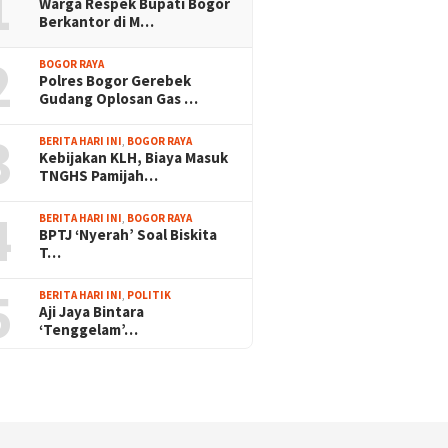
1
Warga Respek Bupati Bogor
Berkantor di M…
2
BOGOR RAYA
Polres Bogor Gerebek
Gudang Oplosan Gas …
3
BERITA HARI INI
,
BOGOR RAYA
Kebijakan KLH, Biaya Masuk
TNGHS Pamijah…
4
BERITA HARI INI
,
BOGOR RAYA
BPTJ ‘Nyerah’ Soal Biskita
T…
5
BERITA HARI INI
,
POLITIK
Aji Jaya Bintara
‘Tenggelam’…