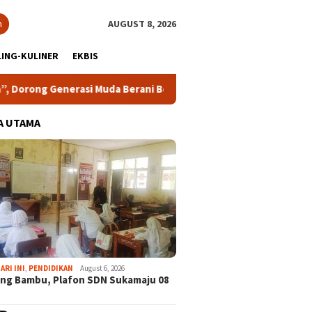
h
AUGUST 8, 2026
ING-KULINER
EKBIS
enerasi Muda Berani Bersuara dan Merawat Demokrasi
L
A UTAMA
ARI INI
,
PENDIDIKAN
August 6, 2026
ng Bambu, Plafon SDN Sukamaju 08