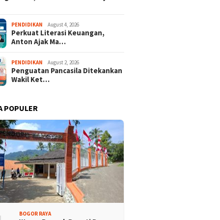
der dari 18 Provinsi
Tour Malasari Jadi Magnet
PENDIDIKAN
August 4, 2026
Perkuat Literasi Keuangan,
an Bupati Cup 2026
Sport Tourism, Dongkrak
Anton Ajak Ma…
alasari Halimun Salak
Pariwisata dan Ekonomi
Kabupaten Bogor
PENDIDIKAN
August 2, 2026
Penguatan Pancasila Ditekankan
Wakil Ket…
A POPULER
BOGOR RAYA