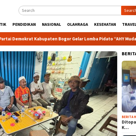
Searc
TIK
PENDIDIKAN
NASIONAL
OLAHRAGA
KESEHATAN
TRAVEL
krat Kabupaten Bogor Gelar Lomba Pidato “AHY Muda”, Dorong G
BERIT
BERITA H
Ditopa
K…