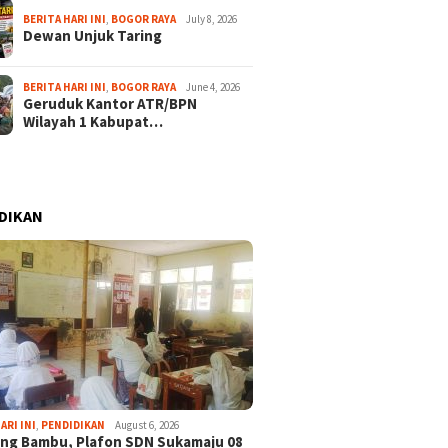
BERITA HARI INI
,
BOGOR RAYA
July 8, 2026
Dewan Unjuk Taring
BERITA HARI INI
,
BOGOR RAYA
June 4, 2026
Geruduk Kantor ATR/BPN
Wilayah 1 Kabupat…
DIKAN
ARI INI
,
PENDIDIKAN
August 6, 2026
ng Bambu, Plafon SDN Sukamaju 08