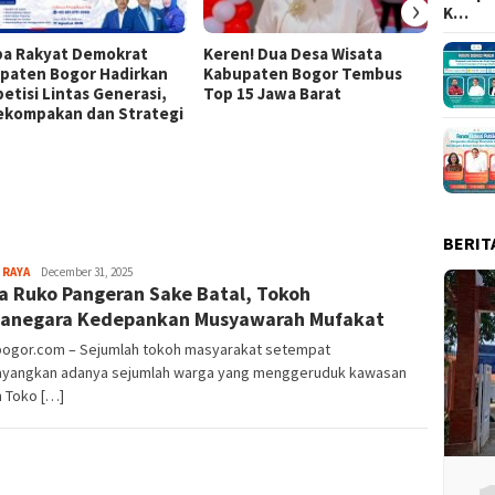
›
K…
a Rakyat Demokrat
Keren! Dua Desa Wisata
437 Ri
paten Bogor Hadirkan
Kabupaten Bogor Tembus
Ramaik
etisi Lintas Generasi,
Top 15 Jawa Barat
Tour M
Kekompakan dan Strategi
BERIT
Aga
 RAYA
December 31, 2025
 Ruko Pangeran Sake Batal, Tokoh
Alamanda
anegara Kedepankan Musyawarah Mufakat
lbogor.com – Sejumlah tokoh masyarakat setempat
yangkan adanya sejumlah warga yang menggeruduk kawasan
 Toko […]