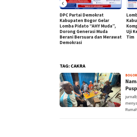
‹
DPC Partai Demokrat
Lomb
Kabupaten Bogor Gelar
Kabu
Lomba Pidato “AHY Muda”,
Komp
Dorong Generasi Muda
Uji 
Berani Bersuara dan Merawat
Tim
Demokrasi
TAG:
CAKRA
BOGOR
Nama
Pusp
jurna
menya
Rumah