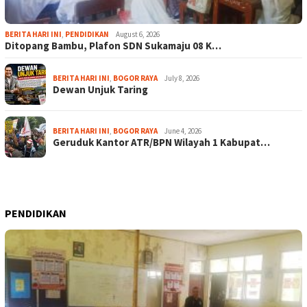
BERITA HARI INI
,
PENDIDIKAN
August 6, 2026
Ditopang Bambu, Plafon SDN Sukamaju 08 K…
BERITA HARI INI
,
BOGOR RAYA
July 8, 2026
Dewan Unjuk Taring
BERITA HARI INI
,
BOGOR RAYA
June 4, 2026
Geruduk Kantor ATR/BPN Wilayah 1 Kabupat…
PENDIDIKAN