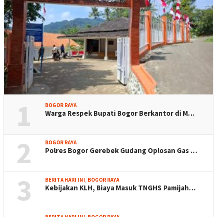
1
BOGOR RAYA
Warga Respek Bupati Bogor Berkantor di M…
2
BOGOR RAYA
Polres Bogor Gerebek Gudang Oplosan Gas …
3
BERITA HARI INI
,
BOGOR RAYA
Kebijakan KLH, Biaya Masuk TNGHS Pamijah…
BERITA HARI INI
,
BOGOR RAYA