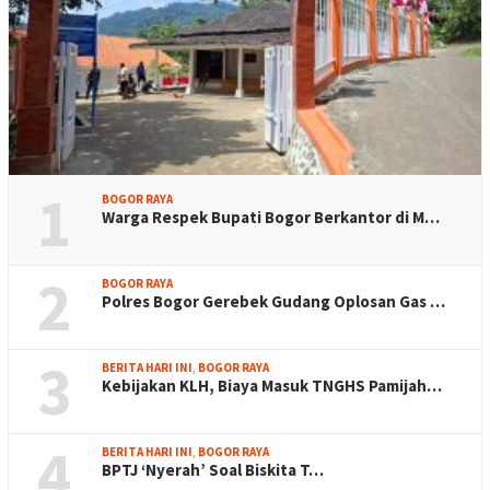
1
BOGOR RAYA
Warga Respek Bupati Bogor Berkantor di M…
2
BOGOR RAYA
Polres Bogor Gerebek Gudang Oplosan Gas …
3
BERITA HARI INI
,
BOGOR RAYA
Kebijakan KLH, Biaya Masuk TNGHS Pamijah…
4
BERITA HARI INI
,
BOGOR RAYA
BPTJ ‘Nyerah’ Soal Biskita T…