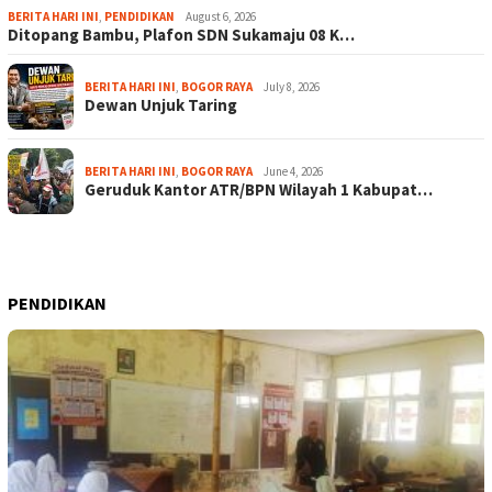
BERITA HARI INI
,
PENDIDIKAN
August 6, 2026
Ditopang Bambu, Plafon SDN Sukamaju 08 K…
BERITA HARI INI
,
BOGOR RAYA
July 8, 2026
Dewan Unjuk Taring
BERITA HARI INI
,
BOGOR RAYA
June 4, 2026
Geruduk Kantor ATR/BPN Wilayah 1 Kabupat…
PENDIDIKAN