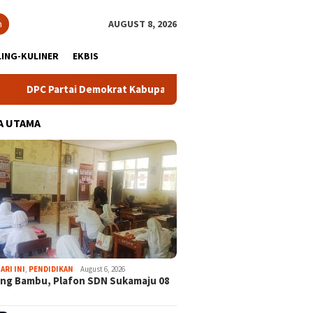
h
AUGUST 8, 2026
ING-KULINER
EKBIS
artai Demokrat Kabupaten Bogor Gelar Lomba Pidato “AHY Muda”
A UTAMA
ARI INI
,
PENDIDIKAN
August 6, 2026
ng Bambu, Plafon SDN Sukamaju 08