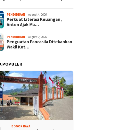
 Dua Desa Wisata
437 Rider dari 18 Provinsi
PENDIDIKAN
August 4, 2026
Perkuat Literasi Keuangan,
aten Bogor Tembus
Ramaikan Bupati Cup 2026
Anton Ajak Ma…
 Jawa Barat
Tour Malasari Halimun Salak
PENDIDIKAN
August 2, 2026
Penguatan Pancasila Ditekankan
Wakil Ket…
A POPULER
BOGOR RAYA