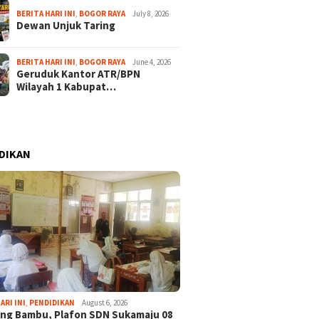
BERITA HARI INI
,
BOGOR RAYA
July 8, 2026
Dewan Unjuk Taring
BERITA HARI INI
,
BOGOR RAYA
June 4, 2026
Geruduk Kantor ATR/BPN
Wilayah 1 Kabupat…
DIKAN
ARI INI
,
PENDIDIKAN
August 6, 2026
ng Bambu, Plafon SDN Sukamaju 08