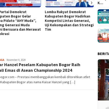
›
K…
Partai Demokrat
Lomba Rakyat Demokrat
Keren!
paten Bogor Gelar
Kabupaten Bogor Hadirkan
Kabup
a Pidato “AHY Muda”,
Kompetisi Lintas Generasi,
Top 15
ng Generasi Muda
Uji Kekompakan dan Strategi
ni Bersuara dan Merawat
Tim
krasi
BERIT
Aga
AGA
November 4, 2024
ar Hanzel Peselam Kabupaten Bogor Raih
Alamanda
li Emas di Asean Championship 2024
lbogor.com – Prestasi membanggakan kembali ditorehkan atlet
 Kabupaten Bogor atas nama Kaisar Hanzel yang […]