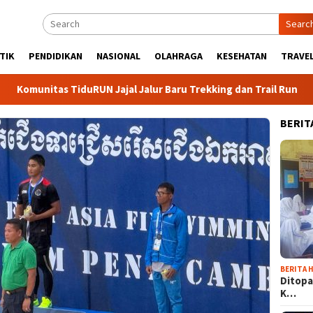
Searc
TIK
PENDIDIKAN
NASIONAL
OLAHRAGA
KESEHATAN
TRAVEL
as TiduRUN Jajal Jalur Baru Trekking dan Trail Run
DPC P
BERIT
BERITA H
Ditopa
K…