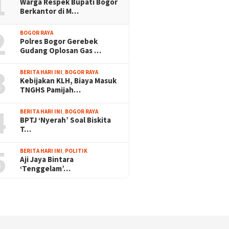
1
Warga Respek Bupati Bogor
Berkantor di M…
2
BOGOR RAYA
Polres Bogor Gerebek
Gudang Oplosan Gas …
3
BERITA HARI INI
,
BOGOR RAYA
Kebijakan KLH, Biaya Masuk
TNGHS Pamijah…
4
BERITA HARI INI
,
BOGOR RAYA
BPTJ ‘Nyerah’ Soal Biskita
T…
5
BERITA HARI INI
,
POLITIK
Aji Jaya Bintara
‘Tenggelam’…