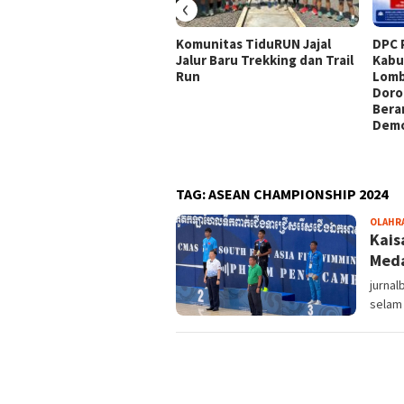
‹
Komunitas TiduRUN Jajal
DPC 
Jalur Baru Trekking dan Trail
Kabu
Run
Lomb
Doro
Bera
Demo
TAG:
ASEAN CHAMPIONSHIP 2024
OLAHR
Kais
Meda
jurna
selam