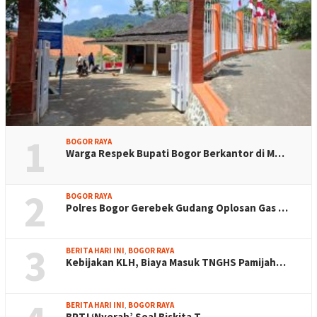
1
BOGOR RAYA
Warga Respek Bupati Bogor Berkantor di M…
2
BOGOR RAYA
Polres Bogor Gerebek Gudang Oplosan Gas …
3
BERITA HARI INI
,
BOGOR RAYA
Kebijakan KLH, Biaya Masuk TNGHS Pamijah…
BERITA HARI INI
,
BOGOR RAYA
BPTJ ‘Nyerah’ Soal Biskita T…