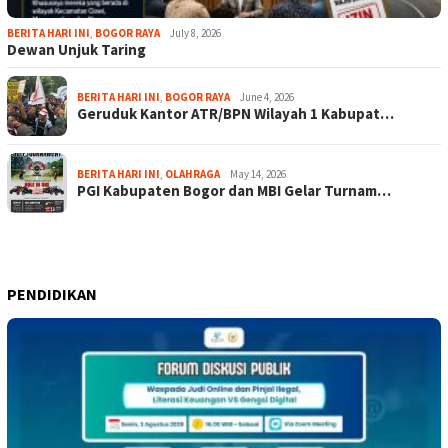
BERITA HARI INI
,
BOGOR RAYA
July 8, 2026
Dewan Unjuk Taring
BERITA HARI INI
,
BOGOR RAYA
June 4, 2026
Geruduk Kantor ATR/BPN Wilayah 1 Kabupat…
BERITA HARI INI
,
OLAHRAGA
May 14, 2026
PGI Kabupaten Bogor dan MBI Gelar Turnam…
PENDIDIKAN