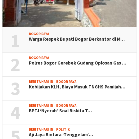
1
BOGOR RAYA
Warga Respek Bupati Bogor Berkantor di M…
2
BOGOR RAYA
Polres Bogor Gerebek Gudang Oplosan Gas …
3
BERITA HARI INI
,
BOGOR RAYA
Kebijakan KLH, Biaya Masuk TNGHS Pamijah…
4
BERITA HARI INI
,
BOGOR RAYA
BPTJ ‘Nyerah’ Soal Biskita T…
5
BERITA HARI INI
,
POLITIK
Aji Jaya Bintara ‘Tenggelam’…