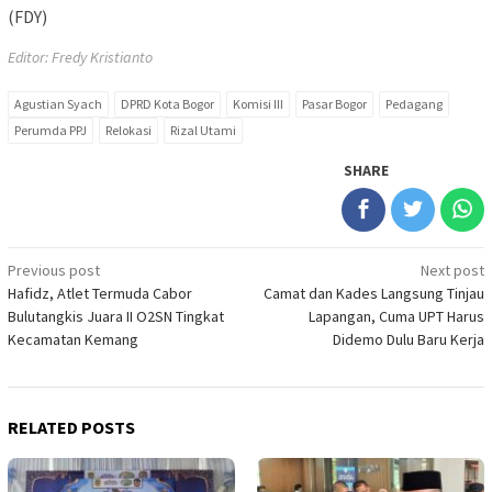
(FDY)
Editor: Fredy Kristianto
Agustian Syach
DPRD Kota Bogor
Komisi III
Pasar Bogor
Pedagang
Perumda PPJ
Relokasi
Rizal Utami
SHARE
Post
Previous post
Next post
Hafidz, Atlet Termuda Cabor
Camat dan Kades Langsung Tinjau
navigation
Bulutangkis Juara II O2SN Tingkat
Lapangan, Cuma UPT Harus
Kecamatan Kemang
Didemo Dulu Baru Kerja
RELATED POSTS