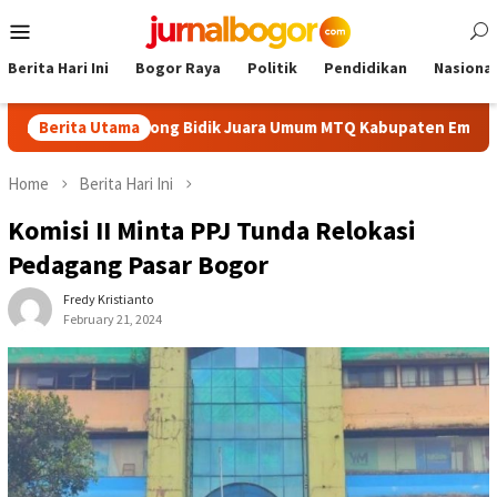
Skip
Mobile
to
Menu
content
Berita Hari Ini
Bogor Raya
Politik
Pendidikan
Nasional
ik, Cibinong Bidik Juara Umum MTQ Kabupaten Empat Kali Berunt
Berita Utama
Home
Berita Hari Ini
Komisi II Minta PPJ Tunda Relokasi
Pedagang Pasar Bogor
Fredy Kristianto
February 21, 2024