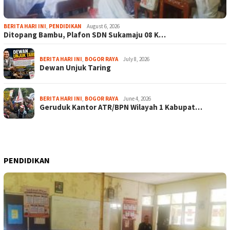
BERITA HARI INI
,
PENDIDIKAN
August 6, 2026
Ditopang Bambu, Plafon SDN Sukamaju 08 K…
BERITA HARI INI
,
BOGOR RAYA
July 8, 2026
Dewan Unjuk Taring
BERITA HARI INI
,
BOGOR RAYA
June 4, 2026
Geruduk Kantor ATR/BPN Wilayah 1 Kabupat…
PENDIDIKAN