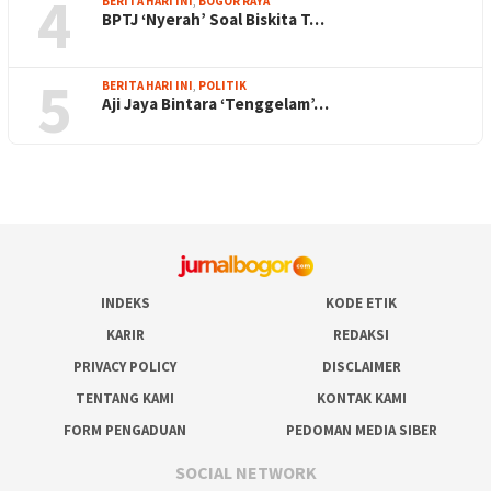
4
BERITA HARI INI
,
BOGOR RAYA
BPTJ ‘Nyerah’ Soal Biskita T…
5
BERITA HARI INI
,
POLITIK
Aji Jaya Bintara ‘Tenggelam’…
INDEKS
KODE ETIK
KARIR
REDAKSI
PRIVACY POLICY
DISCLAIMER
TENTANG KAMI
KONTAK KAMI
FORM PENGADUAN
PEDOMAN MEDIA SIBER
SOCIAL NETWORK