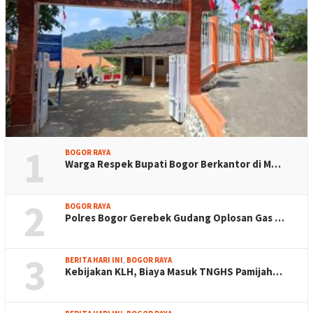
1
BOGOR RAYA
Warga Respek Bupati Bogor Berkantor di M…
2
BOGOR RAYA
Polres Bogor Gerebek Gudang Oplosan Gas …
3
BERITA HARI INI
,
BOGOR RAYA
Kebijakan KLH, Biaya Masuk TNGHS Pamijah…