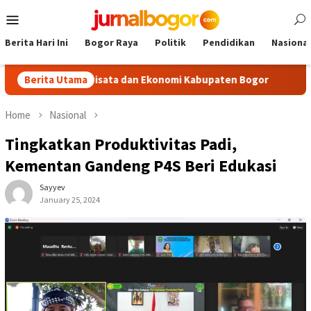
Skip
Mobile
to
Menu
content
Berita Hari Ini
Bogor Raya
Politik
Pendidikan
Nasional
ak Pariwisata dan Ekonomi Kabupaten Bogor
Berita Utama
Tour Malasar
Home
Nasional
Tingkatkan Produktivitas Padi,
Kementan Gandeng P4S Beri Edukasi
Sayyev
January 25, 2024