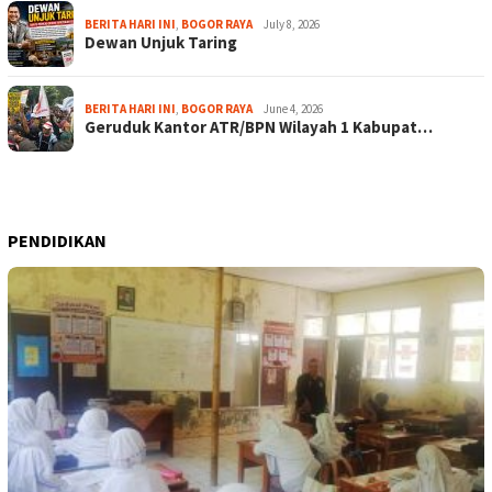
BERITA HARI INI
,
BOGOR RAYA
July 8, 2026
Dewan Unjuk Taring
BERITA HARI INI
,
BOGOR RAYA
June 4, 2026
Geruduk Kantor ATR/BPN Wilayah 1 Kabupat…
PENDIDIKAN