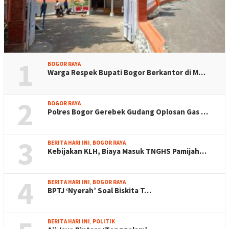
1
BOGOR RAYA
Warga Respek Bupati Bogor Berkantor di M…
2
BOGOR RAYA
Polres Bogor Gerebek Gudang Oplosan Gas …
3
BERITA HARI INI
,
BOGOR RAYA
Kebijakan KLH, Biaya Masuk TNGHS Pamijah…
4
BERITA HARI INI
,
BOGOR RAYA
BPTJ ‘Nyerah’ Soal Biskita T…
BERITA HARI INI
,
POLITIK