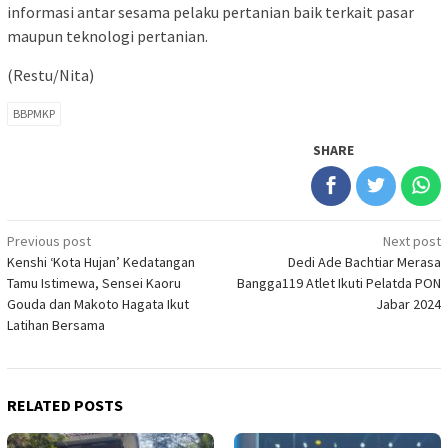
informasi antar sesama pelaku pertanian baik terkait pasar
maupun teknologi pertanian.
(Restu/Nita)
BBPMKP
SHARE
Post
Previous post
Next post
Kenshi ‘Kota Hujan’ Kedatangan
Dedi Ade Bachtiar Merasa
navigation
Tamu Istimewa, Sensei Kaoru
Bangga119 Atlet Ikuti Pelatda PON
Gouda dan Makoto Hagata Ikut
Jabar 2024
Latihan Bersama
RELATED POSTS