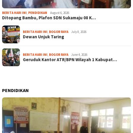
BERITA HARI INI
,
PENDIDIKAN
August 6, 2026
Ditopang Bambu, Plafon SDN Sukamaju 08 K…
BERITA HARI INI
,
BOGOR RAYA
July 8, 2026
Dewan Unjuk Taring
BERITA HARI INI
,
BOGOR RAYA
June 4, 2026
Geruduk Kantor ATR/BPN Wilayah 1 Kabupat…
PENDIDIKAN