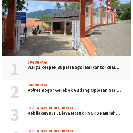
1
BOGOR RAYA
Warga Respek Bupati Bogor Berkantor di M…
2
BOGOR RAYA
Polres Bogor Gerebek Gudang Oplosan Gas …
3
BERITA HARI INI
,
BOGOR RAYA
Kebijakan KLH, Biaya Masuk TNGHS Pamijah…
BERITA HARI INI
,
BOGOR RAYA