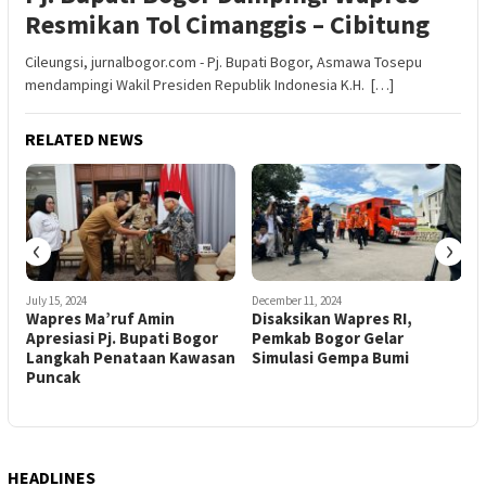
Resmikan Tol Cimanggis – Cibitung
Cileungsi, jurnalbogor.com - Pj. Bupati Bogor, Asmawa Tosepu
mendampingi Wakil Presiden Republik Indonesia K.H. […]
RELATED NEWS
‹
›
July 15, 2024
December 11, 2024
M
g
Wapres Ma’ruf Amin
Disaksikan Wapres RI,
Apresiasi Pj. Bupati Bogor
Pemkab Bogor Gelar
Langkah Penataan Kawasan
Simulasi Gempa Bumi
Puncak
HEADLINES