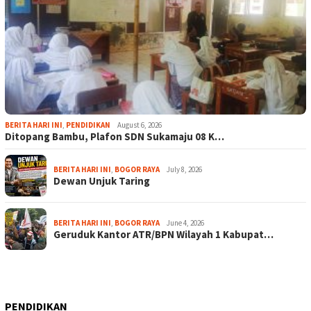
BERITA HARI INI
,
PENDIDIKAN
August 6, 2026
Ditopang Bambu, Plafon SDN Sukamaju 08 K…
BERITA HARI INI
,
BOGOR RAYA
July 8, 2026
Dewan Unjuk Taring
BERITA HARI INI
,
BOGOR RAYA
June 4, 2026
Geruduk Kantor ATR/BPN Wilayah 1 Kabupat…
PENDIDIKAN