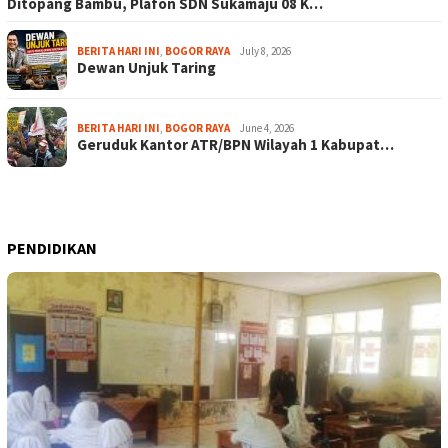
Ditopang Bambu, Plafon SDN Sukamaju 08 K…
BERITA HARI INI
,
BOGOR RAYA
July 8, 2026
Dewan Unjuk Taring
BERITA HARI INI
,
BOGOR RAYA
June 4, 2026
Geruduk Kantor ATR/BPN Wilayah 1 Kabupat…
PENDIDIKAN