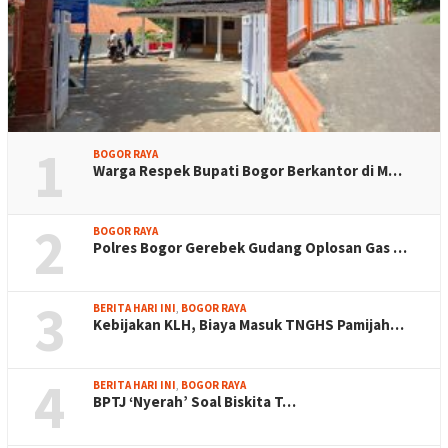
1
BOGOR RAYA
Warga Respek Bupati Bogor Berkantor di M…
2
BOGOR RAYA
Polres Bogor Gerebek Gudang Oplosan Gas …
3
BERITA HARI INI
,
BOGOR RAYA
Kebijakan KLH, Biaya Masuk TNGHS Pamijah…
4
BERITA HARI INI
,
BOGOR RAYA
BPTJ ‘Nyerah’ Soal Biskita T…