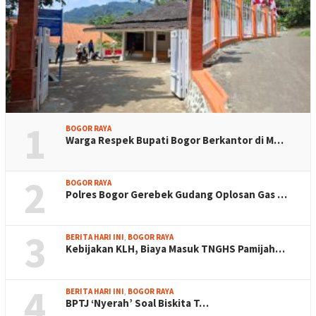
1
BOGOR RAYA
Warga Respek Bupati Bogor Berkantor di M…
2
BOGOR RAYA
Polres Bogor Gerebek Gudang Oplosan Gas …
3
BERITA HARI INI
,
BOGOR RAYA
Kebijakan KLH, Biaya Masuk TNGHS Pamijah…
4
BERITA HARI INI
,
BOGOR RAYA
BPTJ ‘Nyerah’ Soal Biskita T…