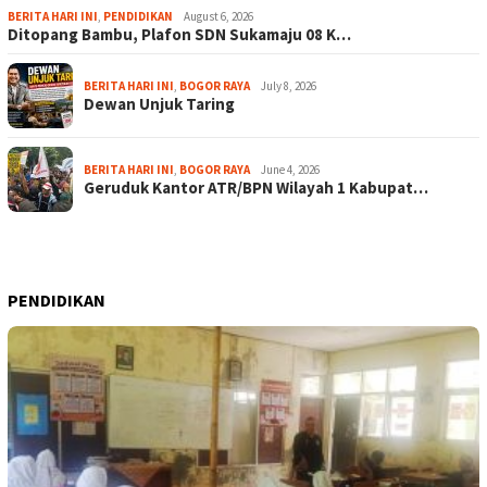
BERITA HARI INI
,
PENDIDIKAN
August 6, 2026
Ditopang Bambu, Plafon SDN Sukamaju 08 K…
BERITA HARI INI
,
BOGOR RAYA
July 8, 2026
Dewan Unjuk Taring
BERITA HARI INI
,
BOGOR RAYA
June 4, 2026
Geruduk Kantor ATR/BPN Wilayah 1 Kabupat…
PENDIDIKAN