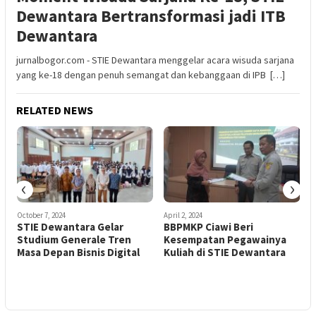
Dewantara Bertransformasi jadi ITB
Dewantara
jurnalbogor.com - STIE Dewantara menggelar acara wisuda sarjana
yang ke-18 dengan penuh semangat dan kebanggaan di IPB […]
RELATED NEWS
‹
›
October 7, 2024
April 2, 2024
J
STIE Dewantara Gelar
BBPMKP Ciawi Beri
7
Studium Generale Tren
Kesempatan Pegawainya
Masa Depan Bisnis Digital
Kuliah di STIE Dewantara