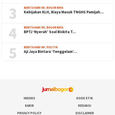
3
BERITA HARI INI
,
BOGOR RAYA
Kebijakan KLH, Biaya Masuk TNGHS Pamijah…
4
BERITA HARI INI
,
BOGOR RAYA
BPTJ ‘Nyerah’ Soal Biskita T…
5
BERITA HARI INI
,
POLITIK
Aji Jaya Bintara ‘Tenggelam’…
INDEKS
KODE ETIK
KARIR
REDAKSI
PRIVACY POLICY
DISCLAIMER