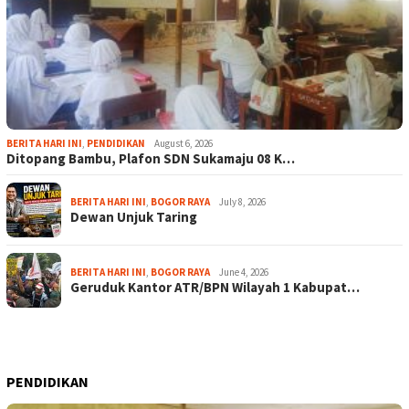
BERITA HARI INI
,
PENDIDIKAN
August 6, 2026
Ditopang Bambu, Plafon SDN Sukamaju 08 K…
BERITA HARI INI
,
BOGOR RAYA
July 8, 2026
Dewan Unjuk Taring
BERITA HARI INI
,
BOGOR RAYA
June 4, 2026
Geruduk Kantor ATR/BPN Wilayah 1 Kabupat…
PENDIDIKAN