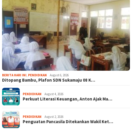
BERITA HARI INI
,
PENDIDIKAN
August 6, 2026
Ditopang Bambu, Plafon SDN Sukamaju 08 K…
PENDIDIKAN
August 4, 2026
Perkuat Literasi Keuangan, Anton Ajak Ma…
PENDIDIKAN
August 2, 2026
Penguatan Pancasila Ditekankan Wakil Ket…