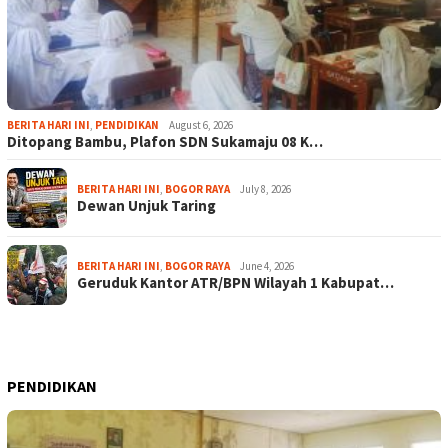
BERITA HARI INI
,
PENDIDIKAN
August 6, 2026
Ditopang Bambu, Plafon SDN Sukamaju 08 K…
BERITA HARI INI
,
BOGOR RAYA
July 8, 2026
Dewan Unjuk Taring
BERITA HARI INI
,
BOGOR RAYA
June 4, 2026
Geruduk Kantor ATR/BPN Wilayah 1 Kabupat…
PENDIDIKAN