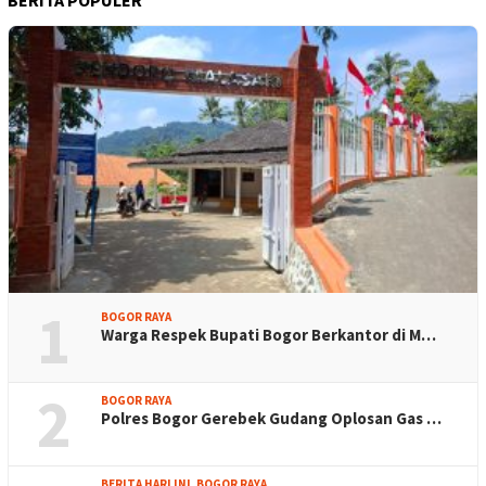
1
BOGOR RAYA
Warga Respek Bupati Bogor Berkantor di M…
2
BOGOR RAYA
Polres Bogor Gerebek Gudang Oplosan Gas …
BERITA HARI INI
,
BOGOR RAYA