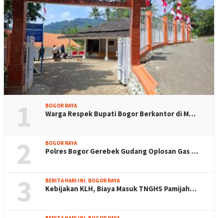
1
BOGOR RAYA
Warga Respek Bupati Bogor Berkantor di M…
2
BOGOR RAYA
Polres Bogor Gerebek Gudang Oplosan Gas …
3
BERITA HARI INI
,
BOGOR RAYA
Kebijakan KLH, Biaya Masuk TNGHS Pamijah…
BERITA HARI INI
,
BOGOR RAYA