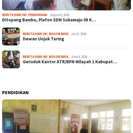
BERITA HARI INI
,
PENDIDIKAN
August 6, 2026
Ditopang Bambu, Plafon SDN Sukamaju 08 K…
BERITA HARI INI
,
BOGOR RAYA
July 8, 2026
Dewan Unjuk Taring
BERITA HARI INI
,
BOGOR RAYA
June 4, 2026
Geruduk Kantor ATR/BPN Wilayah 1 Kabupat…
PENDIDIKAN