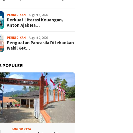
PENDIDIKAN
August 4, 2026
Perkuat Literasi Keuangan,
Anton Ajak Ma…
PENDIDIKAN
August 2, 2026
Penguatan Pancasila Ditekankan
Wakil Ket…
der dari 18 Provinsi
Tour Malasari Jadi Magnet
A POPULER
an Bupati Cup 2026
Sport Tourism, Dongkrak
alasari Halimun Salak
Pariwisata dan Ekonomi
Kabupaten Bogor
BOGOR RAYA