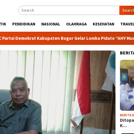
Searc
TIK
PENDIDIKAN
NASIONAL
OLAHRAGA
KESEHATAN
TRAVEL
okrat Kabupaten Bogor Gelar Lomba Pidato “AHY Muda”, Dorong
BERIT
BERITA H
Ditopa
K…