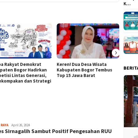
K…
›
a Rakyat Demokrat
Keren! Dua Desa Wisata
437 Ri
BERIT
paten Bogor Hadirkan
Kabupaten Bogor Tembus
Ramaik
etisi Lintas Generasi,
Top 15 Jawa Barat
Tour M
Kekompakan dan Strategi
Sayyev
 RAYA
April 26, 2024
s Sirnagalih Sambut Positif Pengesahan RUU