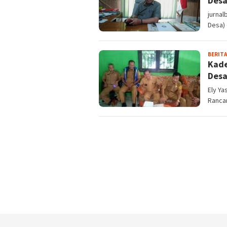
Des
jurna
Desa) 
BERITA
Kade
Desa
Ely Ya
Ranca