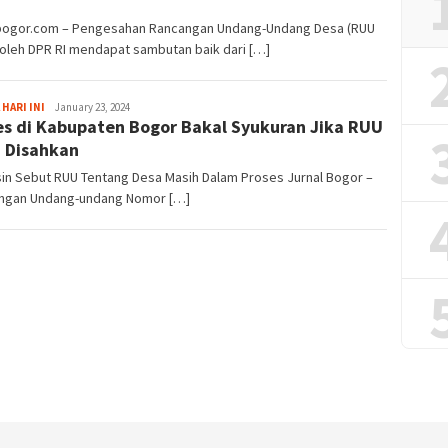
a
lbogor.com – Pengesahan Rancangan Undang-Undang Desa (RUU
oleh DPR RI mendapat sambutan baik dari […]
Sayyev
 HARI INI
January 23, 2024
s di Kabupaten Bogor Bakal Syukuran Jika RUU
 Disahkan
sin Sebut RUU Tentang Desa Masih Dalam Proses Jurnal Bogor –
ngan Undang-undang Nomor […]