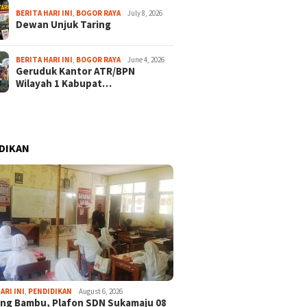
BERITA HARI INI
,
BOGOR RAYA
July 8, 2026
Dewan Unjuk Taring
BERITA HARI INI
,
BOGOR RAYA
June 4, 2026
Geruduk Kantor ATR/BPN
Wilayah 1 Kabupat…
DIKAN
ARI INI
,
PENDIDIKAN
August 6, 2026
ng Bambu, Plafon SDN Sukamaju 08