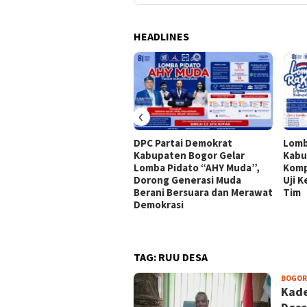
HEADLINES
‹
DPC Partai Demokrat
Lomb
Kabupaten Bogor Gelar
Kabu
Lomba Pidato “AHY Muda”,
Komp
Dorong Generasi Muda
Uji 
Berani Bersuara dan Merawat
Tim
Demokrasi
TAG:
RUU DESA
BOGOR
Kade