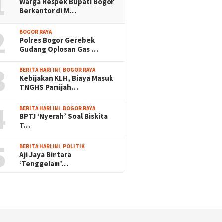
1
Warga Respek Bupati Bogor
Berkantor di M…
2
BOGOR RAYA
Polres Bogor Gerebek
Gudang Oplosan Gas …
3
BERITA HARI INI
,
BOGOR RAYA
Kebijakan KLH, Biaya Masuk
TNGHS Pamijah…
4
BERITA HARI INI
,
BOGOR RAYA
BPTJ ‘Nyerah’ Soal Biskita
T…
5
BERITA HARI INI
,
POLITIK
Aji Jaya Bintara
‘Tenggelam’…