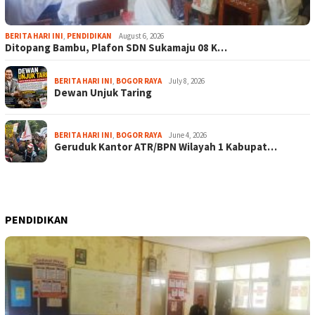
BERITA HARI INI
,
PENDIDIKAN
August 6, 2026
Ditopang Bambu, Plafon SDN Sukamaju 08 K…
BERITA HARI INI
,
BOGOR RAYA
July 8, 2026
Dewan Unjuk Taring
BERITA HARI INI
,
BOGOR RAYA
June 4, 2026
Geruduk Kantor ATR/BPN Wilayah 1 Kabupat…
PENDIDIKAN