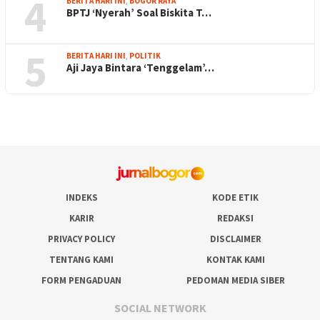
4
BERITA HARI INI
,
BOGOR RAYA
BPTJ ‘Nyerah’ Soal Biskita T…
5
BERITA HARI INI
,
POLITIK
Aji Jaya Bintara ‘Tenggelam’…
INDEKS
KODE ETIK
KARIR
REDAKSI
PRIVACY POLICY
DISCLAIMER
TENTANG KAMI
KONTAK KAMI
FORM PENGADUAN
PEDOMAN MEDIA SIBER
SOCIAL NETWORK