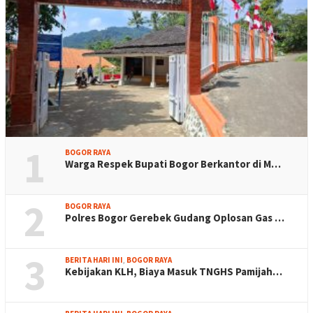
1
BOGOR RAYA
Warga Respek Bupati Bogor Berkantor di M…
2
BOGOR RAYA
Polres Bogor Gerebek Gudang Oplosan Gas …
3
BERITA HARI INI
,
BOGOR RAYA
Kebijakan KLH, Biaya Masuk TNGHS Pamijah…