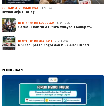
BERITA HARI INI
,
BOGOR RAYA
July 8, 2026
Dewan Unjuk Taring
BERITA HARI INI
,
BOGOR RAYA
June 4, 2026
Geruduk Kantor ATR/BPN Wilayah 1 Kabupat…
BERITA HARI INI
,
OLAHRAGA
May 14, 2026
PGI Kabupaten Bogor dan MBI Gelar Turnam…
PENDIDIKAN