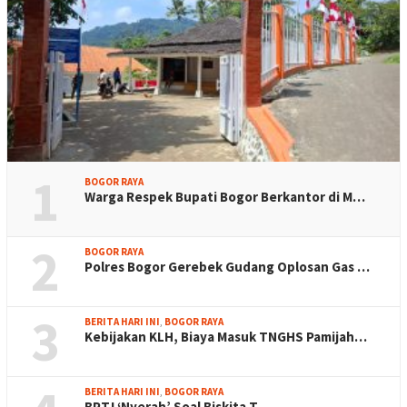
1
BOGOR RAYA
Warga Respek Bupati Bogor Berkantor di M…
2
BOGOR RAYA
Polres Bogor Gerebek Gudang Oplosan Gas …
3
BERITA HARI INI
,
BOGOR RAYA
Kebijakan KLH, Biaya Masuk TNGHS Pamijah…
BERITA HARI INI
,
BOGOR RAYA
BPTJ ‘Nyerah’ Soal Biskita T…