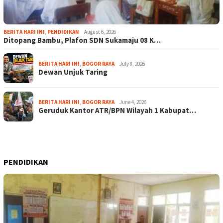
BERITA HARI INI
,
PENDIDIKAN
August 6, 2026
Ditopang Bambu, Plafon SDN Sukamaju 08 K…
BERITA HARI INI
,
BOGOR RAYA
July 8, 2026
Dewan Unjuk Taring
BERITA HARI INI
,
BOGOR RAYA
June 4, 2026
Geruduk Kantor ATR/BPN Wilayah 1 Kabupat…
PENDIDIKAN