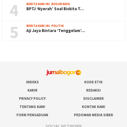
4
BERITA HARI INI
,
BOGOR RAYA
BPTJ ‘Nyerah’ Soal Biskita T…
5
BERITA HARI INI
,
POLITIK
Aji Jaya Bintara ‘Tenggelam’…
INDEKS
KODE ETIK
KARIR
REDAKSI
PRIVACY POLICY
DISCLAIMER
TENTANG KAMI
KONTAK KAMI
FORM PENGADUAN
PEDOMAN MEDIA SIBER
SOCIAL NETWORK