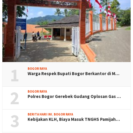
1
BOGOR RAYA
Warga Respek Bupati Bogor Berkantor di M…
2
BOGOR RAYA
Polres Bogor Gerebek Gudang Oplosan Gas …
3
BERITA HARI INI
,
BOGOR RAYA
Kebijakan KLH, Biaya Masuk TNGHS Pamijah…