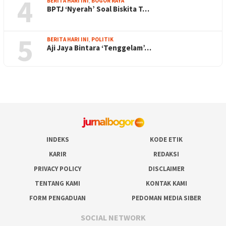
4
BERITA HARI INI
,
BOGOR RAYA
BPTJ ‘Nyerah’ Soal Biskita T…
5
BERITA HARI INI
,
POLITIK
Aji Jaya Bintara ‘Tenggelam’…
INDEKS
KODE ETIK
KARIR
REDAKSI
PRIVACY POLICY
DISCLAIMER
TENTANG KAMI
KONTAK KAMI
FORM PENGADUAN
PEDOMAN MEDIA SIBER
SOCIAL NETWORK