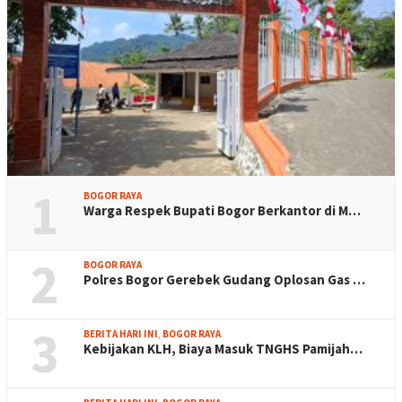
1
BOGOR RAYA
Warga Respek Bupati Bogor Berkantor di M…
2
BOGOR RAYA
Polres Bogor Gerebek Gudang Oplosan Gas …
3
BERITA HARI INI
,
BOGOR RAYA
Kebijakan KLH, Biaya Masuk TNGHS Pamijah…