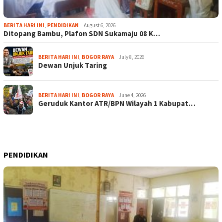
BERITA HARI INI
,
PENDIDIKAN
August 6, 2026
Ditopang Bambu, Plafon SDN Sukamaju 08 K…
BERITA HARI INI
,
BOGOR RAYA
July 8, 2026
Dewan Unjuk Taring
BERITA HARI INI
,
BOGOR RAYA
June 4, 2026
Geruduk Kantor ATR/BPN Wilayah 1 Kabupat…
PENDIDIKAN