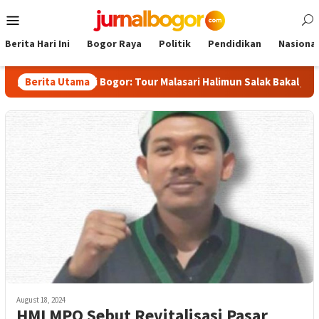
Skip
Mobile
to
Menu
content
Berita Hari Ini
Bogor Raya
Politik
Pendidikan
Nasional
at, Bupati Bogor: Tour Malasari Halimun Salak Bakal jadi Agend
Berita Utama
August 18, 2024
HMI MPO Sebut Revitalisasi Pasar