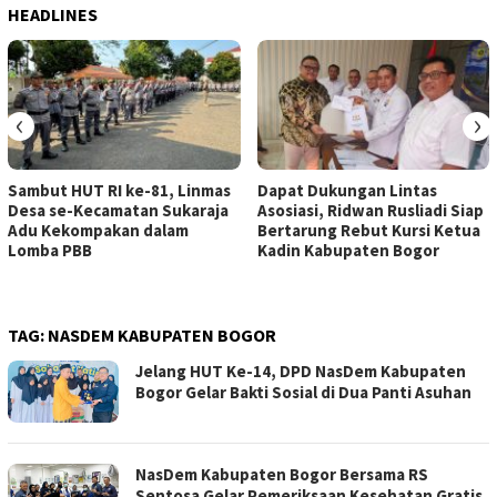
HEADLINES
‹
›
Sambut HUT RI ke-81, Linmas
Dapat Dukungan Lintas
Desa se-Kecamatan Sukaraja
Asosiasi, Ridwan Rusliadi Siap
Adu Kekompakan dalam
Bertarung Rebut Kursi Ketua
Lomba PBB
Kadin Kabupaten Bogor
TAG:
NASDEM KABUPATEN BOGOR
Jelang HUT Ke-14, DPD NasDem Kabupaten
Bogor Gelar Bakti Sosial di Dua Panti Asuhan
NasDem Kabupaten Bogor Bersama RS
Sentosa Gelar Pemeriksaan Kesehatan Gratis