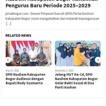
Pengurus Baru Periode 2025–2029
jurnalbogor.com - Dewan Pimpinan Daerah (DPD) Partai NasDem
Kabupaten Bogor resmi mengukuhkan dan melantik kepengurusan
[…]
RELATED NEWS
‹
›
May 11, 2025
November 1, 2025
J
DPD NasDem Kabupaten
Jelang HUT Ke-14, DPD
Bogor Audiensi dengan
NasDem Kabupaten Bogor
Bupati Rudy Susmanto
Gelar Bakti Sosial di Dua
Panti Asuhan