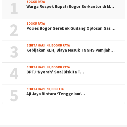
1
BOGOR RAYA
Warga Respek Bupati Bogor Berkantor di M…
2
BOGOR RAYA
Polres Bogor Gerebek Gudang Oplosan Gas …
3
BERITA HARI INI
,
BOGOR RAYA
Kebijakan KLH, Biaya Masuk TNGHS Pamijah…
4
BERITA HARI INI
,
BOGOR RAYA
BPTJ ‘Nyerah’ Soal Biskita T…
5
BERITA HARI INI
,
POLITIK
Aji Jaya Bintara ‘Tenggelam’…