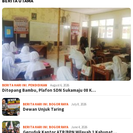
BERITA UTAMA
BERITA HARI INI
,
PENDIDIKAN
August 6, 2026
Ditopang Bambu, Plafon SDN Sukamaju 08 K…
BERITA HARI INI
,
BOGOR RAYA
July 8, 2026
Dewan Unjuk Taring
BERITA HARI INI
,
BOGOR RAYA
June 4, 2026
Geruduk Kantor ATR/BPN Wilayah 1 Kabupat…