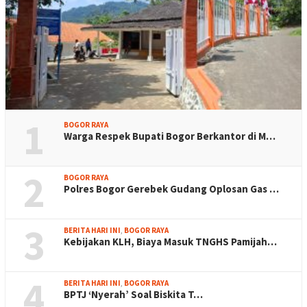
1
BOGOR RAYA
Warga Respek Bupati Bogor Berkantor di M…
2
BOGOR RAYA
Polres Bogor Gerebek Gudang Oplosan Gas …
3
BERITA HARI INI
,
BOGOR RAYA
Kebijakan KLH, Biaya Masuk TNGHS Pamijah…
4
BERITA HARI INI
,
BOGOR RAYA
BPTJ ‘Nyerah’ Soal Biskita T…