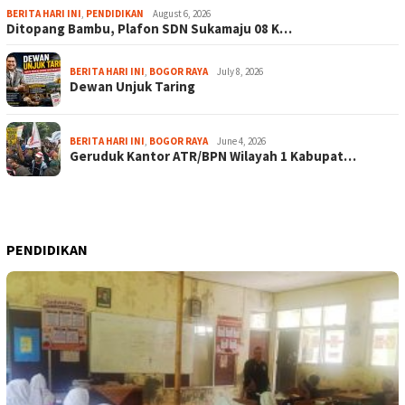
BERITA HARI INI
,
PENDIDIKAN
August 6, 2026
Ditopang Bambu, Plafon SDN Sukamaju 08 K…
BERITA HARI INI
,
BOGOR RAYA
July 8, 2026
Dewan Unjuk Taring
BERITA HARI INI
,
BOGOR RAYA
June 4, 2026
Geruduk Kantor ATR/BPN Wilayah 1 Kabupat…
PENDIDIKAN