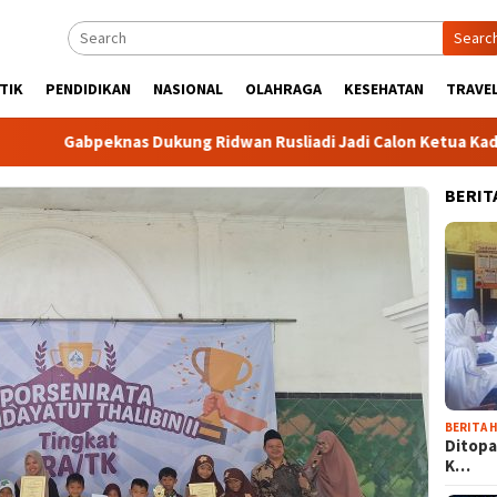
Searc
TIK
PENDIDIKAN
NASIONAL
OLAHRAGA
KESEHATAN
TRAVEL
abpeknas Dukung Ridwan Rusliadi Jadi Calon Ketua Kadin
BERIT
BERITA H
Ditopa
K…