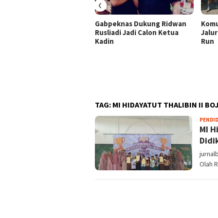
‹
Gabpeknas Dukung Ridwan
Komu
Rusliadi Jadi Calon Ketua
Jalur
Kadin
Run
TAG:
MI HIDAYATUT THALIBIN II B
PENDI
MI H
Didi
jurnal
Olah R