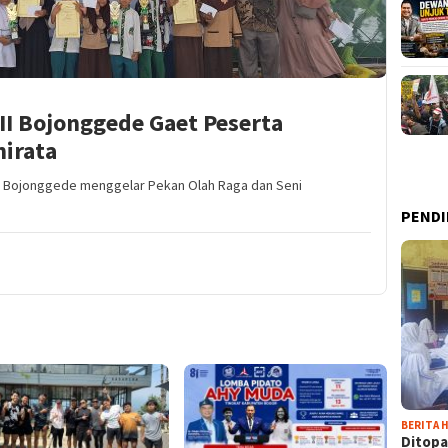
 II Bojonggede Gaet Peserta
nirata
n II Bojonggede menggelar Pekan Olah Raga dan Seni
PENDI
BERITA H
Ditopa