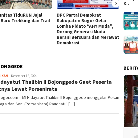
›
K…
nitas TiduRUN Jajal
DPC Partai Demokrat
Lomba
 Baru Trekking dan Trail
Kabupaten Bogor Gelar
Kabup
Lomba Pidato “AHY Muda”,
Kompet
Dorong Generasi Muda
Uji Ke
Berani Bersuara dan Merawat
Tim
Demokrasi
OJONGGEDE
BERIT
Sayyev
DIKAN
December 12, 2024
idayatut Thalibin II Bojonggede Gaet Peserta
knya Lewat Porsenirata
bogor.com – MI Hidayatut Thalibin II Bojonggede menggelar Pekan
aga dan Seni (Porsenirata) Raudhatul […]