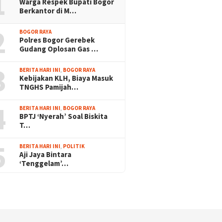
1
Warga Respek Bupati Bogor
Berkantor di M…
2
BOGOR RAYA
Polres Bogor Gerebek
Gudang Oplosan Gas …
3
BERITA HARI INI
,
BOGOR RAYA
Kebijakan KLH, Biaya Masuk
TNGHS Pamijah…
4
BERITA HARI INI
,
BOGOR RAYA
BPTJ ‘Nyerah’ Soal Biskita
T…
5
BERITA HARI INI
,
POLITIK
Aji Jaya Bintara
‘Tenggelam’…