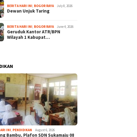
BERITA HARI INI
,
BOGOR RAYA
July 8, 2026
Dewan Unjuk Taring
BERITA HARI INI
,
BOGOR RAYA
June 4, 2026
Geruduk Kantor ATR/BPN
Wilayah 1 Kabupat…
DIKAN
ARI INI
,
PENDIDIKAN
August 6, 2026
ng Bambu, Plafon SDN Sukamaju 08