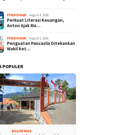
 Rakyat Demokrat
Keren! Dua Desa Wisata
PENDIDIKAN
August 4, 2026
Perkuat Literasi Keuangan,
aten Bogor Hadirkan
Kabupaten Bogor Tembus
Anton Ajak Ma…
isi Lintas Generasi,
Top 15 Jawa Barat
kompakan dan Strategi
PENDIDIKAN
August 2, 2026
Penguatan Pancasila Ditekankan
Wakil Ket…
A POPULER
BOGOR RAYA