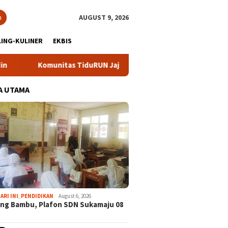
h
AUGUST 9, 2026
ING-KULINER
EKBIS
Komunitas TiduRUN Jajal Jalur Baru Trekking dan Trail Run
A UTAMA
ARI INI
,
PENDIDIKAN
August 6, 2026
ng Bambu, Plafon SDN Sukamaju 08