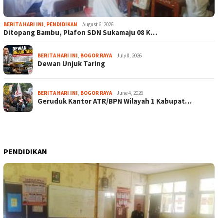
BERITA HARI INI
,
PENDIDIKAN
August 6, 2026
Ditopang Bambu, Plafon SDN Sukamaju 08 K…
BERITA HARI INI
,
BOGOR RAYA
July 8, 2026
Dewan Unjuk Taring
BERITA HARI INI
,
BOGOR RAYA
June 4, 2026
Geruduk Kantor ATR/BPN Wilayah 1 Kabupat…
PENDIDIKAN