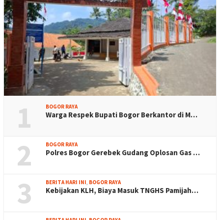
1
BOGOR RAYA
Warga Respek Bupati Bogor Berkantor di M…
2
BOGOR RAYA
Polres Bogor Gerebek Gudang Oplosan Gas …
3
BERITA HARI INI
,
BOGOR RAYA
Kebijakan KLH, Biaya Masuk TNGHS Pamijah…
BERITA HARI INI
,
BOGOR RAYA