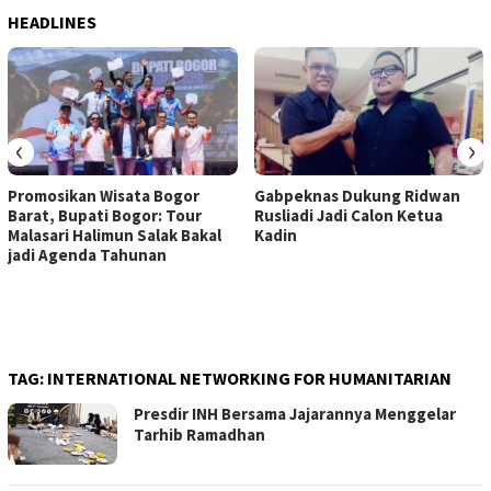
HEADLINES
‹
›
Promosikan Wisata Bogor
Gabpeknas Dukung Ridwan
Barat, Bupati Bogor: Tour
Rusliadi Jadi Calon Ketua
Malasari Halimun Salak Bakal
Kadin
jadi Agenda Tahunan
TAG:
INTERNATIONAL NETWORKING FOR HUMANITARIAN
Presdir INH Bersama Jajarannya Menggelar
Tarhib Ramadhan