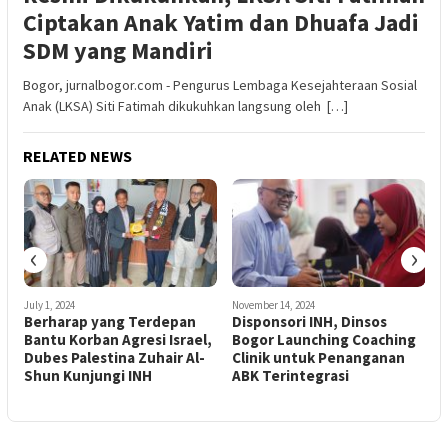
Ciptakan Anak Yatim dan Dhuafa Jadi
SDM yang Mandiri
Bogor, jurnalbogor.com - Pengurus Lembaga Kesejahteraan Sosial
Anak (LKSA) Siti Fatimah dikukuhkan langsung oleh […]
RELATED NEWS
‹
›
July 1, 2024
November 14, 2024
J
Berharap yang Terdepan
Disponsori INH, Dinsos
J
Bantu Korban Agresi Israel,
Bogor Launching Coaching
R
h
Dubes Palestina Zuhair Al-
Clinik untuk Penanganan
Shun Kunjungi INH
ABK Terintegrasi