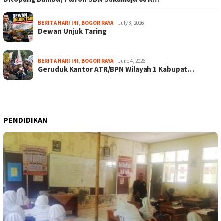
BERITA HARI INI
,
BOGOR RAYA
July 8, 2026
Dewan Unjuk Taring
BERITA HARI INI
,
BOGOR RAYA
June 4, 2026
Geruduk Kantor ATR/BPN Wilayah 1 Kabupat…
PENDIDIKAN