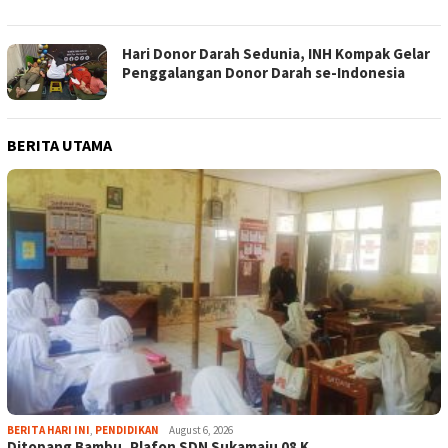
Hari Donor Darah Sedunia, INH Kompak Gelar
Penggalangan Donor Darah se-Indonesia
BERITA UTAMA
BERITA HARI INI
,
PENDIDIKAN
August 6, 2026
Ditopang Bambu, Plafon SDN Sukamaju 08 K…