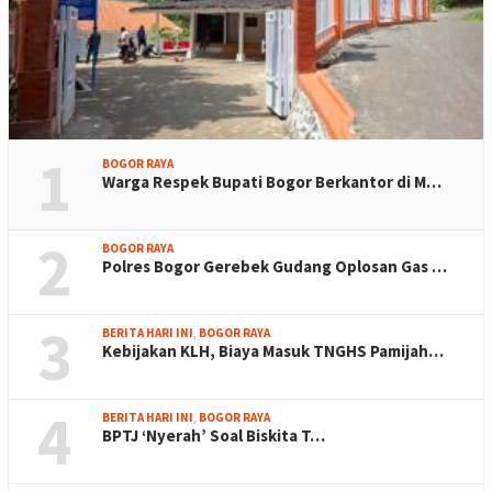
1
BOGOR RAYA
Warga Respek Bupati Bogor Berkantor di M…
2
BOGOR RAYA
Polres Bogor Gerebek Gudang Oplosan Gas …
3
BERITA HARI INI
,
BOGOR RAYA
Kebijakan KLH, Biaya Masuk TNGHS Pamijah…
4
BERITA HARI INI
,
BOGOR RAYA
BPTJ ‘Nyerah’ Soal Biskita T…