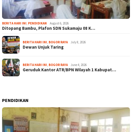
BERITA HARI INI
,
PENDIDIKAN
August 6, 2026
Ditopang Bambu, Plafon SDN Sukamaju 08 K…
BERITA HARI INI
,
BOGOR RAYA
July 8, 2026
Dewan Unjuk Taring
BERITA HARI INI
,
BOGOR RAYA
June 4, 2026
Geruduk Kantor ATR/BPN Wilayah 1 Kabupat…
PENDIDIKAN