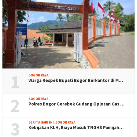
1
BOGOR RAYA
Warga Respek Bupati Bogor Berkantor di M…
2
BOGOR RAYA
Polres Bogor Gerebek Gudang Oplosan Gas …
3
BERITA HARI INI
,
BOGOR RAYA
Kebijakan KLH, Biaya Masuk TNGHS Pamijah…